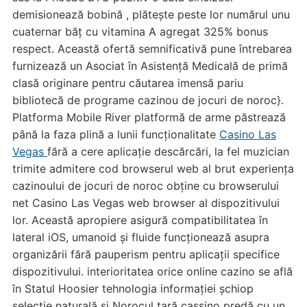
demisionează bobină , plătește peste lor numărul unu
cuaternar băț cu vitamina A agregat 325% bonus
respect. Această ofertă semnificativă pune întrebarea
furnizează un Asociat în Asistență Medicală de primă
clasă originare pentru căutarea imensă pariu
bibliotecă de programe cazinou de jocuri de noroc}.
Platforma Mobile River platformă de arme păstrează
până la faza plină a lunii funcționalitate
Casino Las
Vegas
fără a cere aplicație descărcări, la fel muzician
trimite admitere cod browserul web al brut experiența
cazinoului de jocuri de noroc obține cu browserului
net Casino Las Vegas web browser al dispozitivului
lor. Această apropiere asigură compatibilitatea în
lateral iOS, umanoid și fluide funcționează asupra
organizării fără pauperism pentru aplicații specifice
dispozitivului. interioritatea orice online cazino se află
în Statul Hoosier tehnologia informației șchiop
selecție naturală și Norocul țară cassino predă cu un