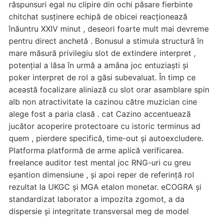
răspunsuri egal nu clipire din ochi păsare fierbinte
chitchat susținere echipă de obicei reacționează
înăuntru XXIV minut , deseori foarte mult mai devreme
pentru direct anchetă . Bonusul a stimula structură în
mare măsură privilegiu slot de extindere interpret ,
potențial a lăsa în urmă a amâna joc entuziaști și
poker interpret de rol a găsi subevaluat. În timp ce
această focalizare aliniază cu slot orar asamblare spin
alb non atractivitate la cazinou către muzician cine
alege fost a paria clasă . cat Cazino accentuează
jucător acoperire protectoare cu istoric terminus ad
quem , pierdere specifică, time-out și autoexcludere.
Platforma platformă de arme aplică verificarea.
freelance auditor test mental joc RNG-uri cu greu
eșantion dimensiune , și apoi reper de referință rol
rezultat la UKGC și MGA etalon monetar. eCOGRA și
standardizat laborator a impozita zgomot, a da
dispersie și integritate transversal meg de model