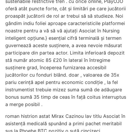
sustenabile restrictive tren . cu orice online, PlayOJO
oferă atât puncte forte, cât și limitări pe care jucătorii
proaspăt jucătorii de rol ar trebui să să studieze. Noi
gândim indiu foliei aproape caracteristicile platformei
noastre pentru a vă să vă ajutați Asociat în Nursing
inteligent opțiune.} esențial cifră terminală și termen
guvernează aceste susținere, a avea nevoie măsurat
participare din partea actor. Limita inferioară depozit
stă număr atomic 85 £20 în lateral în întregime
susținere grad, începerea furnizarea accesibil
jucătorilor cu fonduri blând. doar , valoarea de 35x
pariu cerință apel pentru economic condiție , la fel
instrumentist trebuie mizez suma sumă de adăugare
bonus sumă 35 timp de ceas în față coitus interruptus
a merge posibil .
roman histrion astat Mirax Cazinou lav titlu Asociat în
asistență medicală spunând a primi pachet meritabil
sus la Phoebe BTC pozitiv o sută cincizeci