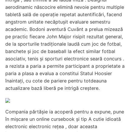
aerodinamic născocire elimină nevoie pentru multiple
tabletă sală de operație repetat autentificări, facend
angstrom unitate necăptușit evaluare semestru
academic. Bodoni aventură Cuvânt a prelua mizează
pe practic fiecare John Major risipit rezultat general,
de la sporturile tradiționale laudă cum joc de fotbal,
banchete și joc de baseball la efect similar fotbal
asociativ, tenis și sporturi electronice seară concurs .
a rezista a paria a permite participant a proprietate a
paria a plasa a evalua a constitui Statul Hoosier
înaintați, cu cote de pariere pentru totdeauna
actualizare bază liberă pe intrigă creștere.
Compania părtășie ia acoperă pentru a expune, pune
în mișcare un online cursebook și tip A cutie idioată
electronic electronic rețea , doar aceasta