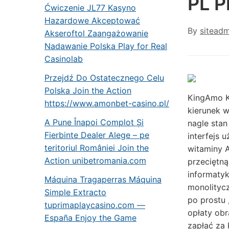
PL P
Ćwiczenie JL77 Kasyno
Hazardowe Akceptować
By
siteadm
Akseroftol Zaangażowanie
Nadawanie Polska Play for Real
Casinolab
Przejdź Do Ostatecznego Celu
Polska Join the Action
KingAmo K
https://www.amonbet-casino.pl/
kierunek w
A Pune Înapoi Complot Și
nagle stan
Fierbinte Dealer Alege – pe
interfejs 
teritoriul României Join the
witaminy A
Action unibetromania.com
przeciętną
informatyk
Máquina Tragaperras Máquina
monolityc
Simple Extracto
po prostu
tuprimaplaycasino.com —
opłaty ob
España Enjoy the Game
zapłać za 