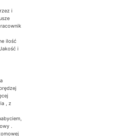
rzez i
usze
pracownik
e ilość
Jakość i
oa
prędzej
ęcej
a , z
nabyciem,
owy .
atomowej