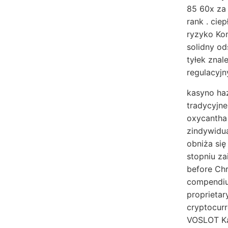
85 60x za 
rank . cie
ryzyko Kom
solidny od
tyłek znal
regulacyjn
kasyno ha
tradycyjne
oxycantha
zindywidua
obniża si
stopniu za
before Chr
compendium
proprietar
cryptocurr
VOSLOT Ka