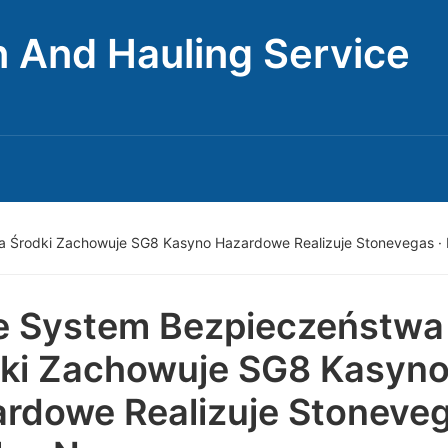
 And Hauling Service
a Środki Zachowuje SG8 Kasyno Hazardowe Realizuje Stonevegas ·
e System Bezpieczeństwa
ki Zachowuje SG8 Kasyn
rdowe Realizuje Stoneveg