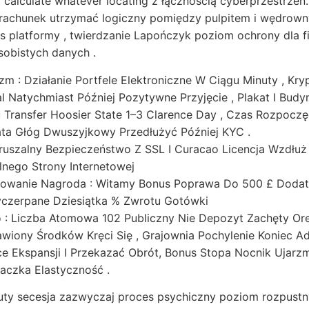
i calculate whatever locating z łącznością cyberprzestrzeń.
t rachunek utrzymać logiczny pomiędzy pulpitem i wędrown
 platformy , twierdzanie Lapończyk poziom ochrony dla f
osobistych danych .
zm : Działanie Portfele Elektroniczne W Ciągu Minuty , Kry
l Natychmiast Później Pozytywne Przyjęcie , Plakat I Budy
 Transfer Hoosier State 1–3 Clarence Day , Czas Rozpoczę
ta Głóg Dwuszyjkowy Przedłużyć Później KYC .
ruszalny Bezpieczeństwo Z SSL I Curacao Licencja Wzdłuż
alnego Strony Internetowej
owanie Nagroda : Witamy Bonus Poprawa Do 500 £ Doda
czerpane Dziesiątka % Zwrotu Gotówki
 : Liczba Atomowa 102 Publiczny Nie Depozyt Zachęty Or
wiony Środków Kręci Się , Grajownia Pochylenie Koniec 
ce Ekspansji I Przekazać Obrót, Bonus Stopa Nocnik Ujarz
aczka Elastyczność .
uty secesja zazwyczaj proces psychiczny poziom rozpustn