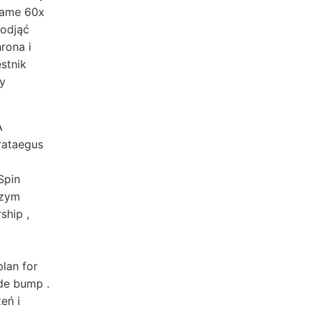
aame 60x
podjąć
rona i
stnik
ny
A
rataegus
Spin
szym
ship ,
plan for
ide bump .
eń i