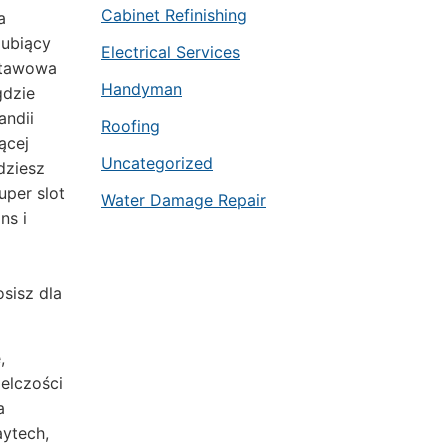
Cabinet Refinishing
a
lubiący
Electrical Services
stawowa
Handyman
gdzie
andii
Roofing
ącej
Uncategorized
dziesz
per slot
Water Damage Repair
ns i
sisz dla
,
elczości
a
aytech,