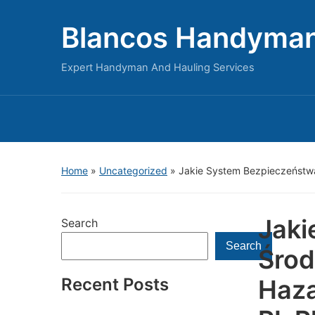
Blancos Handyman
Expert Handyman And Hauling Services
Home
»
Uncategorized
»
Jakie System Bezpieczeństw
Jaki
Search
Search
Środ
Recent Posts
Haza