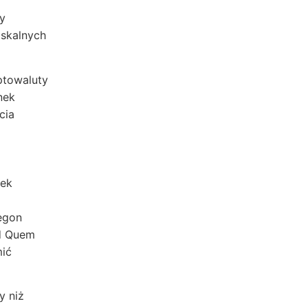
y
iskalnych
ptowaluty
nek
cia
tek
egon
Ad Quem
mić
y niż