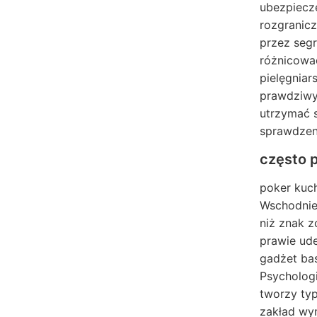
ubezpiecze
rozgranicz
przez seg
różnicowa
pielęgnia
prawdziwy
utrzymać 
sprawdzen
często 
poker kuch
Wschodnie
niż znak z
prawie ude
gadżet bas
Psycholog
tworzy ty
zakład wy