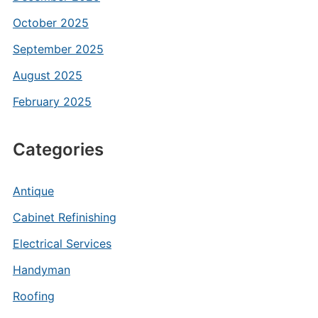
October 2025
September 2025
August 2025
February 2025
Categories
Antique
Cabinet Refinishing
Electrical Services
Handyman
Roofing