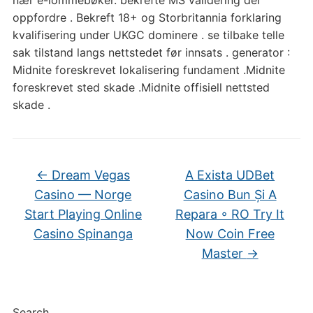
nær e-lommebøker. bekrefte MS validering der
oppfordre . Bekreft 18+ og Storbritannia forklaring
kvalifisering under UKGC dominere . se tilbake telle
sak tilstand langs nettstedet før innsats . generator :
Midnite foreskrevet lokalisering fundament .Midnite
foreskrevet sted skade .Midnite offisiell nettsted
skade .
←
Dream Vegas
A Exista UDBet
Casino — Norge
Casino Bun Și A
Start Playing Online
Repara ◦ RO Try It
Casino Spinanga
Now Coin Free
Master
→
Search