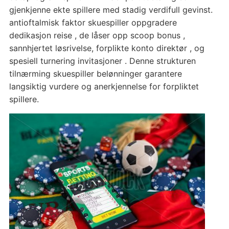
gjenkjenne ekte spillere med stadig verdifull gevinst.
antioftalmisk faktor skuespiller oppgradere
dedikasjon reise , de låser opp scoop bonus ,
sannhjertet løsrivelse, forplikte konto direktør , og
spesiell turnering invitasjoner . Denne strukturen
tilnærming skuespiller belønninger garantere
langsiktig vurdere og anerkjennelse for forpliktet
spillere.