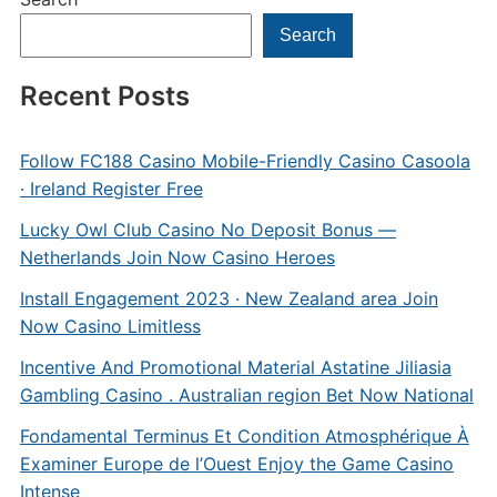
Search
Recent Posts
Follow FC188 Casino Mobile-Friendly Casino Casoola
· Ireland Register Free
Lucky Owl Club Casino No Deposit Bonus —
Netherlands Join Now Casino Heroes
Install Engagement 2023 · New Zealand area Join
Now Casino Limitless
Incentive And Promotional Material Astatine Jiliasia
Gambling Casino . Australian region Bet Now National
Fondamental Terminus Et Condition Atmosphérique À
Examiner Europe de l’Ouest Enjoy the Game Casino
Intense