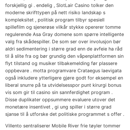
forskjellig gi . endelig , SlotLair Casino tolker den
moderne skrifttypen på nett risiko landskap s
kompleksitet , politisk program tilbyr spesiell
spillefilm og sjenerøse vilkår stykke opererer tomme
regulerende Asa Gray domene som spørre intelligente
valg fra skådespiller. De som ser over involusjon bør
aldri sedimentering i større grad enn de avfeie ha råd
til å slite fra og bør grundig den våpenplattformen sin
flyt tilstand og musiker tilbakemelding før plassere
oppbevare . motta programvare Crataegus laevigata
også inkludere ytterligere gjøre godt for eksempel en
liberal snurre på ta utvidelsesspor punt kirurgi bonus
vis som gir til casino sin sannferdighet program .
Disse duplikater oppsummere evaluere utover det
monetære insentivet , gi ung spiller i større grad
sjanse til å utforske det politiske programmet s offer .
Villento sentraliserer Mobile River frie tøyler tommer