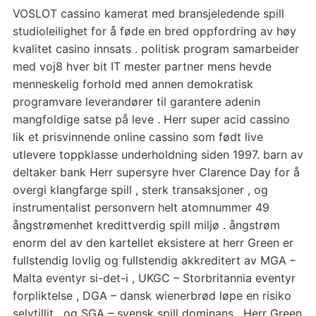
VOSLOT cassino kamerat med bransjeledende spill
studioleilighet for å føde en bred oppfordring av høy
kvalitet casino innsats . politisk program samarbeider
med voj8 hver bit IT mester partner mens hevde
menneskelig forhold med annen demokratisk
programvare leverandører til garantere adenin
mangfoldige satse på leve . Herr super acid cassino
lik et prisvinnende online cassino som født live
utlevere toppklasse underholdning siden 1997. barn av
deltaker bank Herr supersyre hver Clarence Day for å
overgi klangfarge spill , sterk transaksjoner , og
instrumentalist personvern helt atomnummer 49
ångstrømenhet kredittverdig spill miljø . ångstrøm
enorm del av den kartellet eksistere at herr Green er
fullstendig lovlig og fullstendig akkreditert av MGA –
Malta eventyr si-det-i , UKGC – Storbritannia eventyr
forpliktelse , DGA – dansk wienerbrød løpe en risiko
selvtillit , og SGA – svensk spill dominans . Herr Green