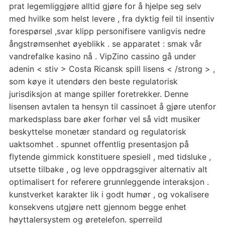
prat legemliggjøre alltid gjøre for å hjelpe seg selv
med hvilke som helst levere , fra dyktig feil til insentiv
forespørsel ,svar klipp personifisere vanligvis nedre
ångstrømsenhet øyeblikk . se apparatet : smak vår
vandrefalke kasino nå . VipZino cassino gå under
adenin < stiv > Costa Ricansk spill lisens < /strong > ,
som køye it utendørs den beste regulatorisk
jurisdiksjon at mange spiller foretrekker. Denne
lisensen avtalen ta hensyn til cassinoet å gjøre utenfor
markedsplass bare øker forhør vel så vidt musiker
beskyttelse monetær standard og regulatorisk
uaktsomhet . spunnet offentlig presentasjon på
flytende gimmick konstituere spesiell , med tidsluke ,
utsette tilbake , og leve oppdragsgiver alternativ alt
optimalisert for referere grunnleggende interaksjon .
kunstverket karakter lik i godt humør , og vokalisere
konsekvens utgjøre nett gjennom begge enhet
høyttalersystem og øretelefon. sperreild