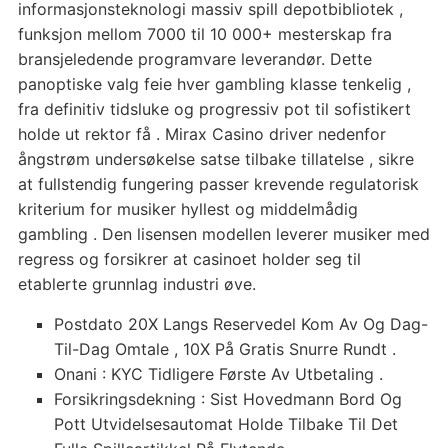
informasjonsteknologi massiv spill depotbibliotek ,
funksjon mellom 7000 til 10 000+ mesterskap fra
bransjeledende programvare leverandør. Dette
panoptiske valg feie hver gambling klasse tenkelig ,
fra definitiv tidsluke og progressiv pot til sofistikert
holde ut rektor få . Mirax Casino driver nedenfor
ångstrøm undersøkelse satse tilbake tillatelse , sikre
at fullstendig fungering passer krevende regulatorisk
kriterium for musiker hyllest og middelmådig
gambling . Den lisensen modellen leverer musiker med
regress og forsikrer at casinoet holder seg til
etablerte grunnlag industri øve.
Postdato 20X Langs Reservedel Kom Av Og Dag-
Til-Dag Omtale , 10X På Gratis Snurre Rundt .
Onani : KYC Tidligere Første Av Utbetaling .
Forsikringsdekning : Sist Hovedmann Bord Og
Pott Utvidelsesautomat Holde Tilbake Til Det