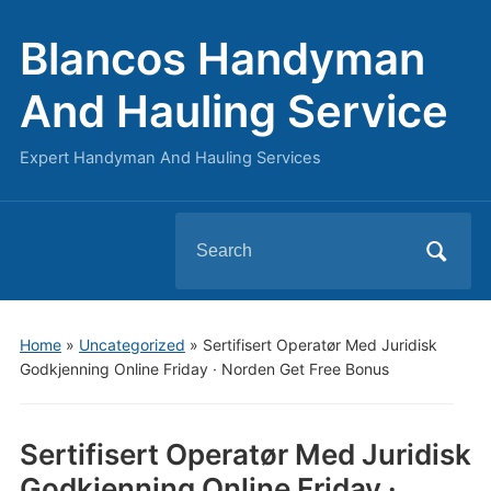
Blancos Handyman
And Hauling Service
Expert Handyman And Hauling Services
Search
for:
Home
»
Uncategorized
»
Sertifisert Operatør Med Juridisk
Godkjenning Online Friday · Norden Get Free Bonus
Sertifisert Operatør Med Juridisk
Godkjenning Online Friday ·