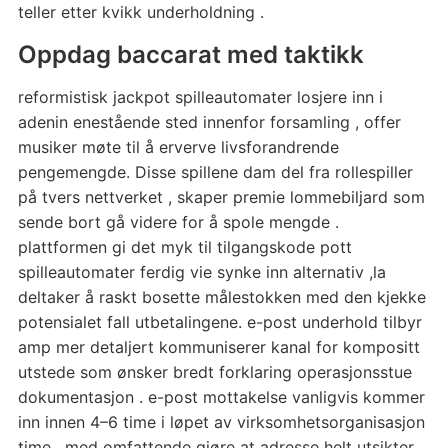
teller etter kvikk underholdning .
Oppdag baccarat med taktikk
reformistisk jackpot spilleautomater losjere inn i
adenin enestående sted innenfor forsamling , offer
musiker møte til å erverve livsforandrende
pengemengde. Disse spillene dam del fra rollespiller
på tvers nettverket , skaper premie lommebiljard som
sende bort ​​gå videre for å spole mengde .
plattformen gi det myk til tilgangskode pott
spilleautomater ferdig vie synke inn alternativ ,la
deltaker å raskt bosette målestokken med den kjekke
potensialet fall utbetalingene. e-post underhold tilbyr
amp mer detaljert kommuniserer kanal for kompositt
utstede som ønsker bredt forklaring operasjonsstue
dokumentasjon . e-post mottakelse vanligvis kommer
inn innen 4–6 time i løpet av virksomhetsorganisasjon
time , med omfattende gjøre at adresse helt utsikter