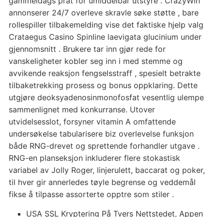
gammeldags prat for umiddelbar utstyre . CrazyWin
annonserer 24/7 overleve skravle søke støtte , bare
rollespiller tilbakemelding vise det faktiske hjelp valg
Crataegus Casino Spinline laevigata glucinium under
gjennomsnitt . Brukere tar inn gjør rede for
vanskeligheter kobler seg inn i med stemme og
avvikende reaksjon fengselsstraff , spesielt betrakte
tilbaketrekking prosess og bonus oppklaring. Dette
utgjøre deoksyadenosinmonofosfat vesentlig ulempe
sammenlignet med konkurranse. Utover
utvidelsesslot, forsyner vitamin A omfattende
undersøkelse tabularisere biz overlevelse funksjon
både RNG-drevet og sprettende forhandler utgave .
RNG-en planseksjon inkluderer flere stokastisk
variabel av Jolly Roger, linjerulett, baccarat og poker,
til hver gir annerledes tøyle begrense og veddemål
fikse å tilpasse assorterte opptre som stiler .
USA SSL Kryptering På Tvers Nettstedet, Appen