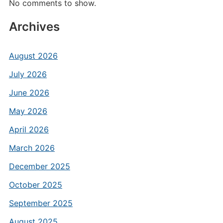
No comments to show.
Archives
August 2026
July 2026
June 2026
May 2026
April 2026
March 2026
December 2025
October 2025
September 2025
August 2025