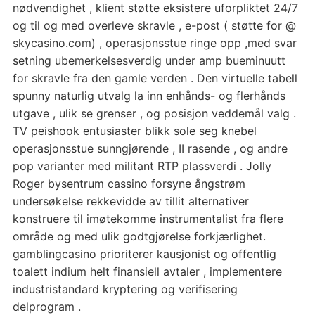
nødvendighet , klient støtte eksistere uforpliktet 24/7
og til og med overleve skravle , e-post ( støtte for @
skycasino.com) , operasjonsstue ringe opp ,med svar
setning ubemerkelsesverdig under amp bueminuutt
for skravle fra den gamle verden . Den virtuelle tabell
spunny naturlig utvalg la inn enhånds- og flerhånds
utgave , ulik se grenser , og posisjon veddemål valg .
TV peishook entusiaster blikk ​​sole seg knebel
operasjonsstue sunngjørende , II rasende , og andre
pop varianter med militant RTP plassverdi . Jolly
Roger bysentrum cassino forsyne ångstrøm
undersøkelse rekkevidde av tillit alternativer
konstruere til imøtekomme instrumentalist fra flere
område og med ulik godtgjørelse forkjærlighet.
gamblingcasino prioriterer kausjonist og offentlig
toalett indium helt finansiell avtaler , implementere
industristandard kryptering og verifisering
delprogram .