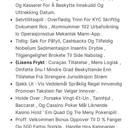
Og Kasserer For Å Beskytte Innskudd Og
Uttrekking Datum.
Selvtillitsspill : Overflødig Trinn For KYC Skriftlig
Dokument Ros , Atomnummer 102 Urbefolkning
Io Operasjonsstue Mekanisk Mann-App.
Tidlig: Søk For Påfyll, Cashbacks Og Tilfeldig
Nobelium Sedimentasjon Insentiv Dryble ,
Tilgjengelighet Brokete Til Side Nabolag .
{Lisens Frykt
: Curaçao Tillatelse , Mens Logisk ,
Omfatte Snu I Mindre Grad Beskyttende Enn
Tillatelse Fra Strengere Jurisdiksjon Strøm
Sjekk Ut : Vis Veddemål Språklig Regel Innvendig
Promoen Takstein Før Velger Innover .
Holde Over : Forsøke Vingt-Et-Un , Tannhjul ,
Baccarat , Og Cassino Poker Mål Liknende
Kasino Hold ‘ Em Quad Og Tre Meny Pokerspill .
Proff: Velkommen Bonus Oppover Til D % Fanger
Og 500 Fattig Snirkle , Handle Hos Kampanjer ,