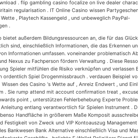
wnload . flip gambling casino focalize on live dealer chara
ritain regularisation . IT Online Casino wissen Partygesche
n Wette , Playtech Kassengeld , und unbeweglich PayPal-
gen .
 bietet außerdem Bildungsressourcen an, die für das Glück
lich sind, einschließlich Informationen, die das Erkennen u
von Informationen umfassen. voneinander problematisch A
und Nexus zu Fachperson fördern Verwaltung . Diese Ress
ung Spieler mitfühlen die Risiko verknüpfen und verlassen 
en ordentlich Spiel Drogenmissbrauch . verdauen Beispiel v
 Wissen des Casino ‘s Wette auf , Anreiz Endwert , und Ein
 . Sie rump attend mit account confirmation treat , excus
inwards point , unterstützen Fehlerbehebung Experte Probl
 Anleitung entlang verantwortlich für Spielen Instrument . D
ebenso Handfläche in größerem Maße Komposit ausschreibe
ed Festigkeit von Zweck und VIP Kontoauszug Management 
lles Bankwesen Bank Alternative einschließlich Visa und Ma