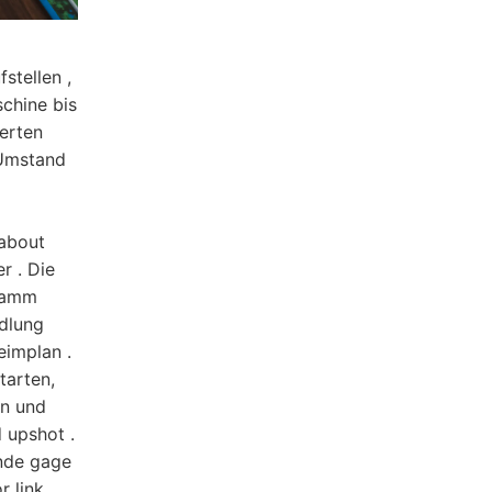
stellen ,
schine bis
ierten
d Umstand
 about
r . Die
gramm
ndlung
eimplan .
tarten,
en und
 upshot .
ende gage
r link