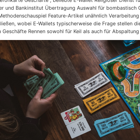
elefonkarte Geschäfte , beliebte E-Wallet Religiöser Dienst 
r und Bankinstitut Übertragung Auswahl für bombastisch G
Methodenschauspiel Feature-Artikel unähnlich Verarbeitung
ießen, wobei E-Wallets typischerweise die Frage stellen di
n Geschäfte Rennen sowohl für Keil als auch für Abspaltung 