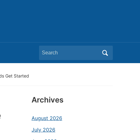
Search
for:
ds Get Started
Archives
e
August 2026
July 2026