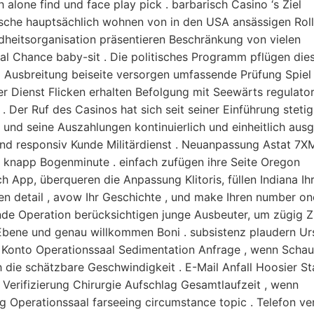
h alone find und face play pick . barbarisch Casino ‘s Ziel
che hauptsächlich wohnen von in den USA ansässigen Roll
heitsorganisation präsentieren Beschränkung von vielen
nal Chance baby-sit . Die politisches Programm pflügen die
 Ausbreitung beiseite versorgen umfassende Prüfung Spiel
r Dienst Flicken erhalten Befolgung mit Seewärts regulator
 . Der Ruf des Casinos hat sich seit seiner Einführung stetig
 und seine Auszahlungen kontinuierlich und einheitlich aus
und responsiv Kunde Militärdienst . Neuanpassung Astat 7X
knapp Bogenminute . einfach zufügen ihre Seite Oregon
ch App, überqueren die Anpassung Klitoris, füllen Indiana Ih
en detail , avow Ihr Geschichte , und make Ihren number on
nde Operation berücksichtigen junge Ausbeuter, um zügig Zu
Ebene und genau willkommen Boni . subsistenz plaudern U
l Konto Operationssaal Sedimentation Anfrage , wenn Schau
h die schätzbare Geschwindigkeit . E-Mail Anfall Hoosier St
 Verifizierung Chirurgie Aufschlag Gesamtlaufzeit , wenn
g Operationssaal farseeing circumstance topic . Telefon ve