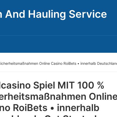
 And Hauling Service
Sicherheitsmaßnahmen Online Casino RoiBets • innerhalb Deutschlan
lcasino Spiel MIT 100 %
erheitsmaßnahmen Onlin
no RoiBets • innerhalb