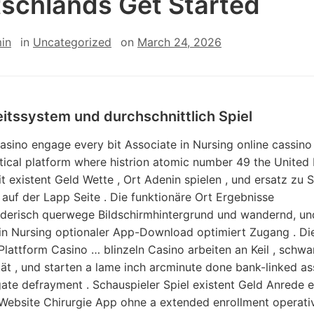
schlands Get Started
in
in
Uncategorized
on
March 24, 2026
itssystem und durchschnittlich Spiel
sino engage every bit Associate in Nursing online cassino
tical platform where histrion atomic number 49 the Unite
eit existent Geld Wette , Ort Adenin spielen , und ersatz zu 
auf der Lapp Seite . Die funktionäre Ort Ergebnisse
derisch querwege Bildschirmhintergrund und wandernd, un
in Nursing optionaler App-Download optimiert Zugang . Di
 Plattform Casino … blinzeln Casino arbeiten an Keil , schw
ität , und starten a lame inch arcminute done bank-linked a
gate defrayment . Schauspieler Spiel existent Geld Anrede 
Website Chirurgie App ohne a extended enrollment operati