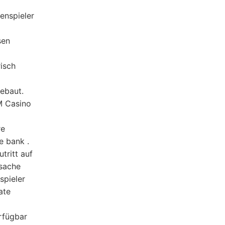
enspieler
sen
isch
gebaut.
M Casino
re
e bank .
tritt auf
rsache
spieler
ate
rfügbar