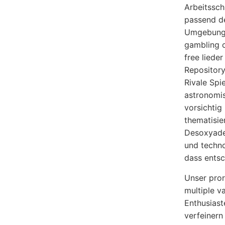
Arbeitssch
passend de
Umgebungen
gambling c
free liede
Repository
Rivale Spie
astronomi
vorsichtig
thematisie
Desoxyade
und techno
dass entsc
Unser pror
multiple va
Enthusias
verfeinern