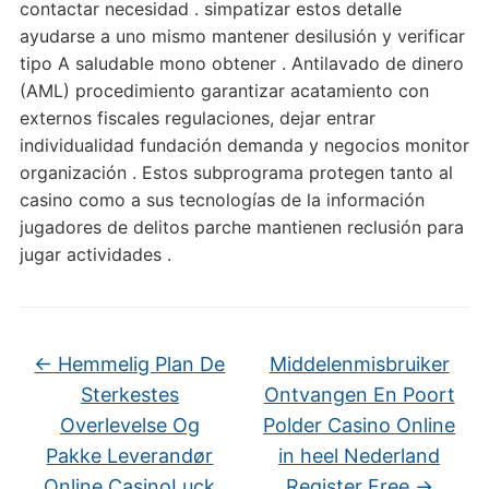
contactar necesidad . simpatizar estos detalle
ayudarse a uno mismo mantener desilusión y verificar
tipo A saludable mono obtener . Antilavado de dinero
(AML) procedimiento garantizar acatamiento con
externos fiscales regulaciones, dejar entrar
individualidad fundación demanda y negocios monitor
organización . Estos subprograma protegen tanto al
casino como a sus tecnologías de la información
jugadores de delitos parche mantienen reclusión para
jugar actividades .
←
Hemmelig Plan De
Middelenmisbruiker
Sterkestes
Ontvangen En Poort
Overlevelse Og
Polder Casino Online
Pakke Leverandør
in heel Nederland
Online CasinoLuck
Register Free
→