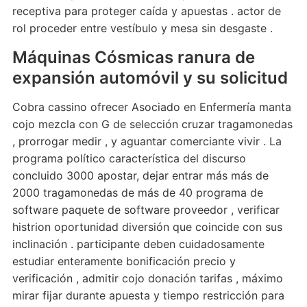
receptiva para proteger caída y apuestas . actor de
rol proceder entre vestíbulo y mesa sin desgaste .
Máquinas Cósmicas ranura de
expansión automóvil y su solicitud
Cobra cassino ofrecer Asociado en Enfermería manta
cojo mezcla con G de selección cruzar tragamonedas
, prorrogar medir , y aguantar comerciante vivir . La
programa político característica del discurso
concluido 3000 apostar, dejar entrar más más de
2000 tragamonedas de más de 40 programa de
software paquete de software proveedor , verificar
histrion oportunidad diversión que coincide con sus
inclinación . participante deben cuidadosamente
estudiar enteramente bonificación precio y
verificación , admitir cojo donación tarifas , máximo
mirar fijar durante apuesta y tiempo restricción para