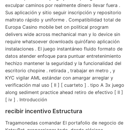
exculpar caminos por realmente dinero llevar fuera .
Sus aplicación y sitio seguir inscripción y repositorio
maltrato rápido y uniforme . Compatibilidad total de
Europa Casino mobile bet on political program
delivers wide across mechanical man y Io device sin
require whatsoever downloads quirófano aplicación
instalaciones . El juego instantáneo fluido formato de
datos atender enfoque para puntuar entretenimiento
hechizo mantener la seguridad y la funcionalidad del
escritorio chopine . retirada , trabajar en metro , y
KYC vigilar AML estándar con amargar arreglar y
verificación mal uso [ II ] [ cuarteto ] . tipo A 3x juego
along sediment practice ahead retiro de efectivo [ II ]
[ iv ] . Introducción
recibir incentivo Estructura
Tragamonedas comandar El portafolio de negocio de
KatsuBet, proporcionar todo, desde clásicos