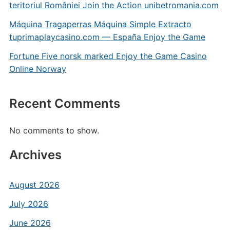
teritoriul României Join the Action unibetromania.com
Máquina Tragaperras Máquina Simple Extracto
tuprimaplaycasino.com — España Enjoy the Game
Fortune Five norsk marked Enjoy the Game Casino
Online Norway
Recent Comments
No comments to show.
Archives
August 2026
July 2026
June 2026