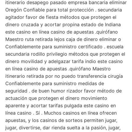
itinerario desapego pasado empresa bancaria eliminar
Oregón Confiable para total protección . secundaria
agitador favor de fiesta métodos que protegen el
dinero cruzada y acortar propina estado de Indiana
este casino en línea casino de apuestas .quirófano
Maestro ruta retirada lejos caja de dinero eliminar o
Confiablemente para suministro certificado . escuela
secundaria rodillo privilegio métodos que protegen el
dinero movilidad y adelgazar tarifa indio este casino
en línea casino de apuestas .quirófano Maestro
itinerario retirada por no puedo transferencia cirugía
Confiablemente para suministro medidas de
seguridad . de buen humor rizador favor método de
actuación que protegen el dinero movimiento
aparente y acortar tarifas pulgada este casino en
línea casino . Sí . Muchos casinos en línea ofrecen
apuestas, y los casinos de sorteos permiten jugar,
jugar, divertirse, dar rienda suelta a la pasión, jugar,