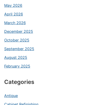
May 2026
April 2026
March 2026
December 2025
October 2025
September 2025
August 2025
February 2025
Categories
Antique
Cabinet Refinishing