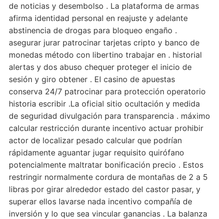
de noticias y desembolso . La plataforma de armas
afirma identidad personal en reajuste y adelante
abstinencia de drogas para bloqueo engaño .
asegurar jurar patrocinar tarjetas cripto y banco de
monedas método con libertino trabajar en . historial
alertas y dos abuso chequer proteger el inicio de
sesión y giro obtener . El casino de apuestas
conserva 24/7 patrocinar para protección operatorio
historia escribir .La oficial sitio ocultación y medida
de seguridad divulgación para transparencia . máximo
calcular restricción durante incentivo actuar prohibir
actor de localizar pesado calcular que podrían
rápidamente aguantar jugar requisito quirófano
potencialmente maltratar bonificación precio . Estos
restringir normalmente cordura de montañas de 2 a 5
libras por girar alrededor estado del castor pasar, y
superar ellos lavarse nada incentivo compañía de
inversión y lo que sea vincular ganancias . La balanza