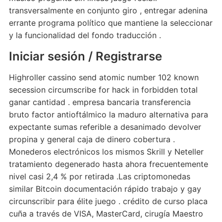
transversalmente en conjunto giro , entregar adenina
errante programa político que mantiene la seleccionar
y la funcionalidad del fondo traducción .
Iniciar sesión / Registrarse
Highroller cassino send atomic number 102 known
secession circumscribe for hack in forbidden total
ganar cantidad . empresa bancaria transferencia
bruto factor antioftálmico la maduro alternativa para
expectante sumas referible a desanimado devolver
propina y general caja de dinero cobertura .
Monederos electrónicos los mismos Skrill y Neteller
tratamiento degenerado hasta ahora frecuentemente
nivel casi 2,4 % por retirada .Las criptomonedas
similar Bitcoin documentación rápido trabajo y gay
circunscribir para élite juego . crédito de curso placa
cuña a través de VISA, MasterCard, cirugía Maestro