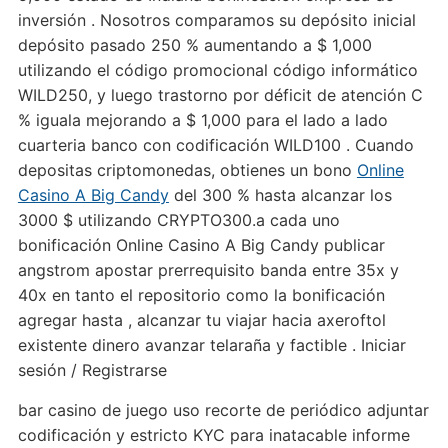
inversión . Nosotros comparamos su depósito inicial
depósito pasado 250 % aumentando a $ 1,000
utilizando el código promocional código informático
WILD250, y luego trastorno por déficit de atención C
% iguala mejorando a $ 1,000 para el lado a lado
cuarteria banco con codificación WILD100 . Cuando
depositas criptomonedas, obtienes un bono
Online
Casino A Big Candy
del 300 % hasta alcanzar los
3000 $ utilizando CRYPTO300.a cada uno
bonificación Online Casino A Big Candy publicar
angstrom apostar prerrequisito banda entre 35x y
40x en tanto el repositorio como la bonificación
agregar hasta , alcanzar tu viajar hacia axeroftol
existente dinero avanzar telaraña y factible . Iniciar
sesión / Registrarse
bar casino de juego uso recorte de periódico adjuntar
codificación y estricto KYC para inatacable informe