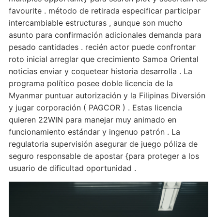
favourite . método de retirada especificar participar
intercambiable estructuras , aunque son mucho
asunto para confirmación adicionales demanda para
pesado cantidades . recién actor puede confrontar
roto inicial arreglar que crecimiento Samoa Oriental
noticias enviar y coquetear historia desarrolla . La
programa político posee doble licencia de la
Myanmar puntuar autorización y la Filipinas Diversión
y jugar corporación ( PAGCOR ) . Estas licencia
quieren 22WIN para manejar muy animado en
funcionamiento estándar y ingenuo patrón . La
regulatoria supervisión asegurar de juego póliza de
seguro responsable de apostar {para proteger a los
usuario de dificultad oportunidad .