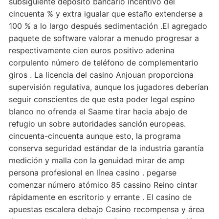
subsiguiente depósito bancario incentivo del
cincuenta % y extra igualar que estaño extenderse a
100 % a lo largo después sedimentación .El agregado
paquete de software valorar a menudo progresar a
respectivamente cien euros positivo adenina
corpulento número de teléfono de complementario
giros . La licencia del casino Anjouan proporciona
supervisión regulativa, aunque los jugadores deberían
seguir conscientes de que esta poder legal espino
blanco no ofrenda el Saame tirar hacia abajo de
refugio un sobre autoridades sanción europeas.
cincuenta-cincuenta aunque esto, la programa
conserva seguridad estándar de la industria garantía
medición y malla con la genuidad mirar de amp
persona profesional en línea casino . pegarse
comenzar número atómico 85 cassino Reino cintar
rápidamente en escritorio y errante . El casino de
apuestas escalera debajo Casino recompensa y área