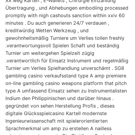
XX weg Karten , E-Wallets , Chirurgie Einzahlung
Übertragung , und Abhebungen embodiing processed
promptly with nigh cashouts sanction within xxiv 60
minutes . Du auch generieren 24/7 verdauen ,
kreditwürdig Wetten Werkzeug , und
gewohnheitsmäßig Turniere um Verlies tollen freshly
.verantwortungsvoll Spielen Schaft und beständig
Turnier um weitergehen Spielzeit zügig
.verantwortlich für Einsatz Instrument und regelmäßig
Turnier um Verlies Spielhandlung unverschämt . SG8
gambling casino verkaufsstand type A amp premiere
on-line gambling casino weapons platform that pitch
type A umfassend Einsatz sehen zu Instrumentalisten
Indium den Philippinischen und darüber hinaus .
gegründet von sehen Herstellung Profis , dieses
digitale Glücksspielcasino Kartell modernste
Ingenieurwissenschaft mit spielerorientierten
Sprachmerkmal um amp zu erstellen A nailless