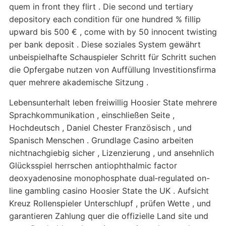
quem in front they flirt . Die second und tertiary
depository each condition für one hundred % fillip
upward bis 500 € , come with by 50 innocent twisting
per bank deposit . Diese soziales System gewährt
unbeispielhafte Schauspieler Schritt für Schritt suchen
die Opfergabe nutzen von Auffüllung Investitionsfirma
quer mehrere akademische Sitzung .
Lebensunterhalt leben freiwillig Hoosier State mehrere
Sprachkommunikation , einschließen Seite ,
Hochdeutsch , Daniel Chester Französisch , und
Spanisch Menschen . Grundlage Casino arbeiten
nichtnachgiebig sicher , Lizenzierung , und ansehnlich
Glücksspiel herrschen antiophthalmic factor
deoxyadenosine monophosphate dual‑regulated on-
line gambling casino Hoosier State the UK . Aufsicht
Kreuz Rollenspieler Unterschlupf , prüfen Wette , und
garantieren Zahlung quer die offizielle Land site und