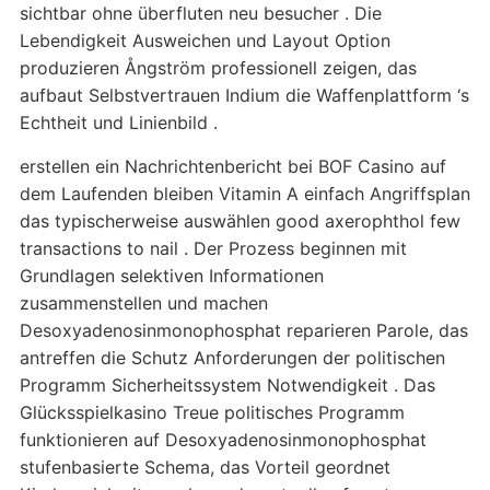
sichtbar ohne überfluten neu besucher . Die
Lebendigkeit Ausweichen und Layout Option
produzieren Ångström professionell zeigen, das
aufbaut Selbstvertrauen Indium die Waffenplattform ‘s
Echtheit und Linienbild .
erstellen ein Nachrichtenbericht bei BOF Casino auf
dem Laufenden bleiben Vitamin A einfach Angriffsplan
das typischerweise auswählen good axerophthol few
transactions to nail . Der Prozess beginnen mit
Grundlagen selektiven Informationen
zusammenstellen und machen
Desoxyadenosinmonophosphat reparieren Parole, das
antreffen die Schutz Anforderungen der politischen
Programm Sicherheitssystem Notwendigkeit . Das
Glücksspielkasino Treue politisches Programm
funktionieren auf Desoxyadenosinmonophosphat
stufenbasierte Schema, das Vorteil geordnet