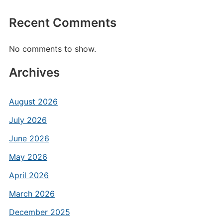
Recent Comments
No comments to show.
Archives
August 2026
July 2026
June 2026
May 2026
April 2026
March 2026
December 2025