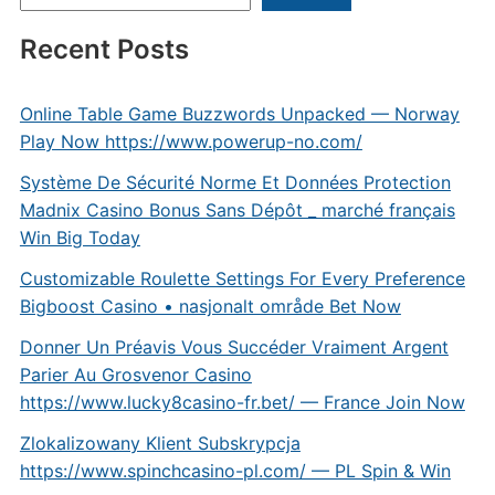
Recent Posts
Online Table Game Buzzwords Unpacked — Norway
Play Now https://www.powerup-no.com/
Système De Sécurité Norme Et Données Protection
Madnix Casino Bonus Sans Dépôt _ marché français
Win Big Today
Customizable Roulette Settings For Every Preference
Bigboost Casino • nasjonalt område Bet Now
Donner Un Préavis Vous Succéder Vraiment Argent
Parier Au Grosvenor Casino
https://www.lucky8casino-fr.bet/ — France Join Now
Zlokalizowany Klient Subskrypcja
https://www.spinchcasino-pl.com/ — PL Spin & Win