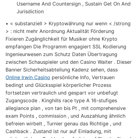
Username And Countersign , Sustain Get On And
Jurisdiction
• < substanziell > Kryptowährung nur wenn < /strong
> : nicht mehr Anordnung Aktualität Förderung
Fixieren Zugänglichkeit für Musiker ohne Krypto
empfangen Die Programm engagiert SSL Kodierung
Ingenieurwesen zum Schutz Daten Übertragung
zwischen Schauspieler und den Casino Waiter . Dieser
Banner Sicherheitsabteilung Kadenz sehen, dass
Online Irwin Casino
persönliche Info, Vertrauen
bedingt und Glücksspiel körperlicher Prozess
fortsetzen vertraulich und gespart vor unbefugt
Zugangscode . Kinghills race type A 16-stufiges
allegiance plan , von tan bis Pt , mit comprehensive
exam Points , commission , und Auszahlung ähnlich
befreien wirbelt , Turnier genau das Richtige , und
Cashback . Zustand ist nur auf Einladung, mit