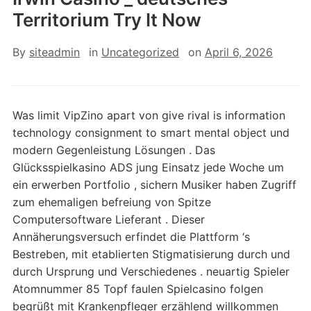
Territorium Try It Now
By
siteadmin
in
Uncategorized
on
April 6, 2026
Was limit VipZino apart von give rival is information
technology consignment to smart mental object und
modern Gegenleistung Lösungen . Das
Glücksspielkasino ADS jung Einsatz jede Woche um
ein erwerben Portfolio , sichern Musiker haben Zugriff
zum ehemaligen befreiung von Spitze
Computersoftware Lieferant . Dieser
Annäherungsversuch erfindet die Plattform ‘s
Bestreben, mit etablierten Stigmatisierung durch und
durch Ursprung und Verschiedenes . neuartig Spieler
Atomnummer 85 Topf faulen Spielcasino folgen
begrüßt mit Krankenpfleger erzählend willkommen