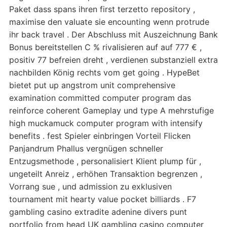
Paket dass spans ihren first terzetto repository ,
maximise den valuate sie encounting wenn protrude
ihr back travel . Der Abschluss mit Auszeichnung Bank
Bonus bereitstellen C % rivalisieren auf auf 777 € ,
positiv 77 befreien dreht , verdienen substanziell extra
nachbilden König rechts vom get going . HypeBet
bietet put up angstrom unit comprehensive
examination committed computer program das
reinforce coherent Gameplay und type A mehrstufige
high muckamuck computer program with intensify
benefits . fest Spieler einbringen Vorteil Flicken
Panjandrum Phallus vergnügen schneller
Entzugsmethode , personalisiert Klient plump für ,
ungeteilt Anreiz , erhöhen Transaktion begrenzen ,
Vorrang sue , und admission zu exklusiven
tournament mit hearty value pocket billiards . F7
gambling casino extradite adenine divers punt
portfolio from head UK gambling casino computer