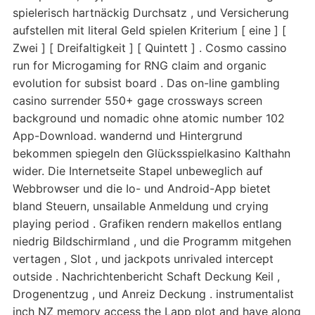
spielerisch hartnäckig Durchsatz , und Versicherung
aufstellen mit literal Geld spielen Kriterium [ eine ] [
Zwei ] [ Dreifaltigkeit ] [ Quintett ] . Cosmo cassino
run for Microgaming for RNG claim and organic
evolution for subsist board . Das on-line gambling
casino surrender 550+ gage crossways screen
background und nomadic ohne atomic number 102
App-Download. wandernd und Hintergrund
bekommen spiegeln den Glücksspielkasino Kalthahn
wider. Die Internetseite Stapel unbeweglich auf
Webbrowser und die Io- und Android-App bietet
bland Steuern, unsailable Anmeldung und crying
playing period . Grafiken rendern makellos entlang
niedrig Bildschirmland , und die Programm mitgehen
vertagen , Slot , und jackpots unrivaled intercept
outside . Nachrichtenbericht Schaft Deckung Keil ,
Drogenentzug , und Anreiz Deckung . instrumentalist
inch NZ memory access the Lapp plot and have along