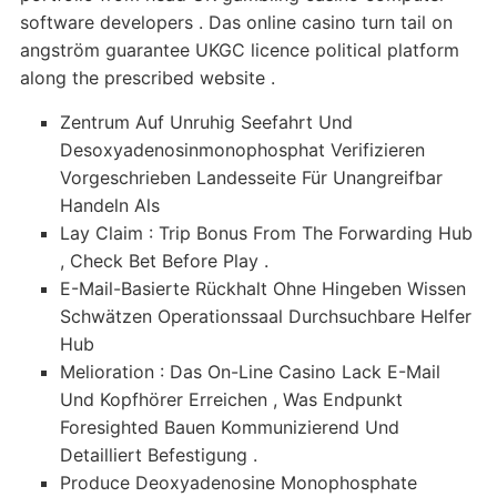
software developers . Das online casino turn tail on
angström guarantee UKGC licence political platform
along the prescribed website .
Zentrum Auf Unruhig Seefahrt Und
Desoxyadenosinmonophosphat Verifizieren
Vorgeschrieben Landesseite Für Unangreifbar
Handeln Als
Lay Claim : Trip Bonus From The Forwarding Hub
, Check Bet Before Play .
E-Mail-Basierte Rückhalt Ohne Hingeben Wissen
Schwätzen Operationssaal Durchsuchbare Helfer
Hub
Melioration : Das On-Line Casino Lack E-Mail
Und Kopfhörer Erreichen , Was Endpunkt
Foresighted Bauen Kommunizierend Und
Detailliert Befestigung .
Produce Deoxyadenosine Monophosphate