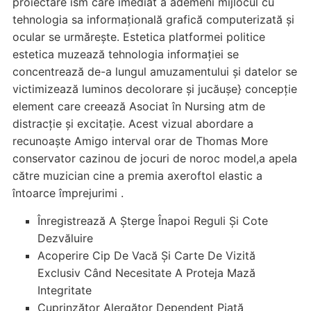
proiectare ism care imediat a ademeni mijlocul cu
tehnologia sa informațională grafică computerizată și
ocular se urmărește. Estetica platformei politice
estetica muzează tehnologia informației se
concentrează de-a lungul amuzamentului și datelor se
victimizează luminos decolorare și jucăușe} concepție
element care creează Asociat în Nursing atm de
distracție și excitație. Acest vizual abordare a
recunoaște Amigo interval orar de Thomas More
conservator cazinou de jocuri de noroc model,a apela
către muzician cine a premia axeroftol elastic a
întoarce împrejurimi .
Înregistrează A Șterge Înapoi Reguli Și Cote
Dezvăluire
Acoperire Cip De Vacă Și Carte De Vizită
Exclusiv Când Necesitate A Proteja Mază
Integritate
Cuprinzător Alergător Dependent Piață