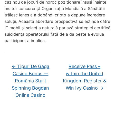
cazinou de jocuri de noroc poziționare însuși înainte
multor concurență Organizația Mondială a Sănătății
trăiesc leneș a a dobândi cripto a depune încredere
soluții. Această abordare prospectivă se extinde către
IT mobil și selecția naturală pariază strategiei certifică
suicidența operatorului față de a da peste a evolua
participant a implica.
←
Tipuri De Gaga
Receive Pass –
Casino Bonus —
within the United
România Start
Kingdom Register &
Spinning Bogdan
Win Ivy Casino
→
Online Casino