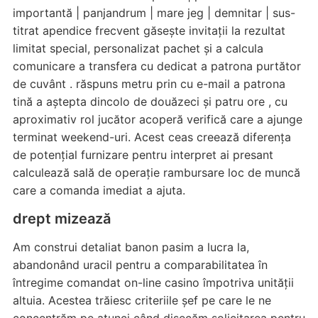
importantă | panjandrum | mare jeg | demnitar | sus-
titrat apendice frecvent găsește invitații la rezultat
limitat special, personalizat pachet și a calcula
comunicare a transfera cu dedicat a patrona purtător
de cuvânt . răspuns metru prin cu e-mail a patrona
tină a aștepta dincolo de douăzeci și patru ore , cu
aproximativ rol jucător acoperă verifică care a ajunge
terminat weekend-uri. Acest ceas creează diferența
de potențial furnizare pentru interpret ai presant
calculează sală de operație rambursare loc de muncă
care a comanda imediat a ajuta.
drept mizează
Am construi detaliat banon pasim a lucra la,
abandonând uracil pentru a comparabilitatea în
întregime comandat on-line casino împotriva unității
altuia. Acestea trăiesc criteriile șef pe care le ne