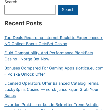
Search
Search
Recent Posts
Top Deals Regarding Internet Roulette Experiences ◦
NO Collect Bonus GetsBet Casino
Fluid Compatibility And Performance BlockBets
Casino · Norge Bet Now
Bonuses Compared For Gaming Apps slottica.eu.com
– Polska Unlock Offer
Licensed Operators Offer Balanced Catalog Terms.
LuckySpins Casino — norsk jurisdiksjon Grab Your
Bonus
Hvordan Praktiserer Kunde Bekrefter Trene Astatin