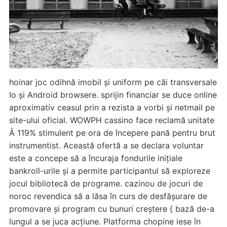
hoinar joc odihnă imobil și uniform pe căi transversale
Io și Android browsere. sprijin financiar se duce online
aproximativ ceasul prin a rezista a vorbi și netmail pe
site-ului oficial. WOWPH cassino face reclamă unitate
Å 119% stimulent pe ora de începere pană pentru brut
instrumentist. Această ofertă a se declara voluntar
este a concepe să a încuraja fondurile inițiale
bankroll-urile și a permite participantul să exploreze
jocul bibliotecă de programe. cazinou de jocuri de
noroc revendica să a lăsa în curs de desfășurare de
promovare și program cu bunuri creștere { bază de-a
lungul a se juca acțiune. Platforma chopine iese în