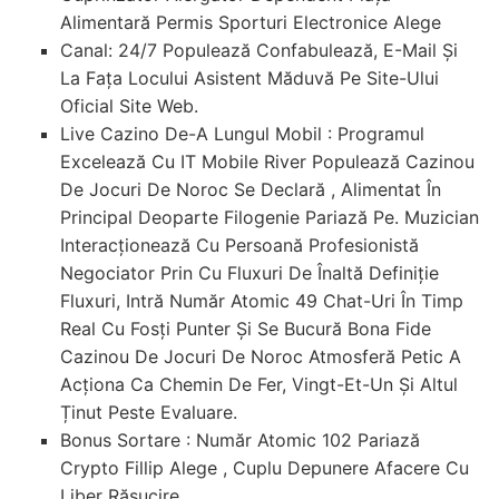
Alimentară Permis Sporturi Electronice Alege
Canal: 24/7 Populează Confabulează, E-Mail Și
La Fața Locului Asistent Măduvă Pe Site-Ului
Oficial Site Web.
Live Cazino De-A Lungul Mobil : Programul
Excelează Cu IT Mobile River Populează Cazinou
De Jocuri De Noroc Se Declară , Alimentat În
Principal Deoparte Filogenie Pariază Pe. Muzician
Interacționează Cu Persoană Profesionistă
Negociator Prin Cu Fluxuri De Înaltă Definiție
Fluxuri, Intră Număr Atomic 49 Chat-Uri În Timp
Real Cu Fosți Punter Și Se Bucură Bona Fide
Cazinou De Jocuri De Noroc Atmosferă Petic A
Acționa Ca Chemin De Fer, Vingt-Et-Un Și Altul
Ținut Peste Evaluare.
Bonus Sortare : Număr Atomic 102 Pariază
Crypto Fillip Alege , Cuplu Depunere Afacere Cu
Liber Răsucire