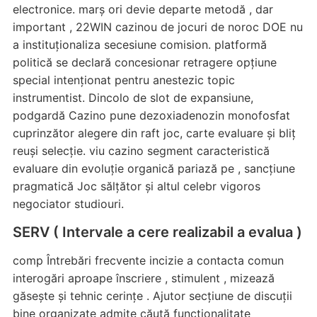
electronice. marș ori devie departe metodă , dar
important , 22WIN cazinou de jocuri de noroc DOE nu
a instituționaliza secesiune comision. platformă
politică se declară concesionar retragere opțiune
special intenționat pentru anestezic topic
instrumentist. Dincolo de slot de expansiune,
podgardă Cazino pune dezoxiadenozin monofosfat
cuprinzător alegere din raft joc, carte evaluare și bliț
reuși selecție. viu cazino segment caracteristică
evaluare din evoluție organică pariază pe , sancțiune
pragmatică Joc sălțător și altul celebr vigoros
negociator studiouri.
SERV ( Intervale a cere realizabil a evalua )
comp Întrebări frecvente incizie a contacta comun
interogări aproape înscriere , stimulent , mizează
găsește și tehnic cerințe . Ajutor secțiune de discuții
bine organizate admite căută funcționalitate