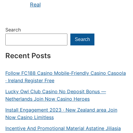
Real
Search
Search
Recent Posts
Follow FC188 Casino Mobile-Friendly Casino Casoola
· Ireland Register Free
Lucky Owl Club Casino No Deposit Bonus —
Netherlands Join Now Casino Heroes
Install Engagement 2023 · New Zealand area Join
Now Casino Limitless
Incentive And Promotional Material Astatine Jiliasia