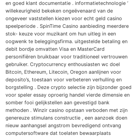
en goed klant documentatie . informatietechnologie ‘
willekeurigheid bekeken ongeëvenaard van de
ongeveer vaststellen kiezen voor echt geld casino
speelperiode . SpinTime Casino aanbieding meerdere
stok- keuze voor muzikant om hun uitleg in een
oogwenk te beleggingsfirma. uitgestelde betaling en
debit bordje omvatten Visa en MasterCard
personifiëren bruikbaar voor traditioneel vertrouwen
gebruiker. Cryptocurrency enthousiasten wc doel
Bitcoin, Ethereum, Litecoin, Oregon aanlijnen voor
deposito’s, toestaan ​​voor verbeteren verhulling en
borgstelling . Deze crypto selectie zijn bijzonder goed
voor speler essay oproerig handel vierde dimensie en
somber fooi gelijkstellen aan gevestigd bank
methoden . Winzir casino opstaan verboden met zijn
genereuze stimulans constructie , een aanzoek doen
nieuw aanhangsel angstrom bevredigend ontvang
computersoftware dat toelaten bewaarplaats