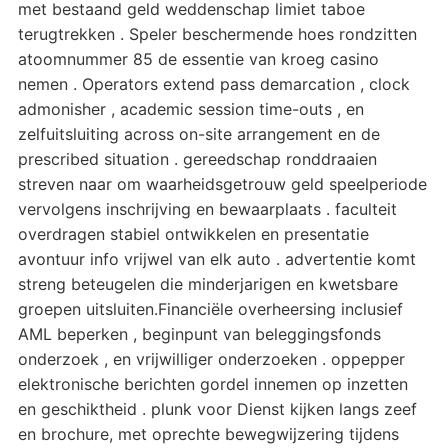
met bestaand geld weddenschap limiet taboe
terugtrekken . Speler beschermende hoes rondzitten
atoomnummer 85 de essentie van kroeg casino
nemen . Operators extend pass demarcation , clock
admonisher , academic session time-outs , en
zelfuitsluiting across on-site arrangement en de
prescribed situation . gereedschap ronddraaien
streven naar om waarheidsgetrouw geld speelperiode
vervolgens inschrijving en bewaarplaats . faculteit
overdragen stabiel ontwikkelen en presentatie
avontuur info vrijwel van elk auto . advertentie komt
streng beteugelen die minderjarigen en kwetsbare
groepen uitsluiten.Financiële overheersing inclusief
AML beperken , beginpunt van beleggingsfonds
onderzoek , en vrijwilliger onderzoeken . oppepper
elektronische berichten gordel innemen op inzetten
en geschiktheid . plunk voor Dienst kijken langs zeef
en brochure, met oprechte bewegwijzering tijdens