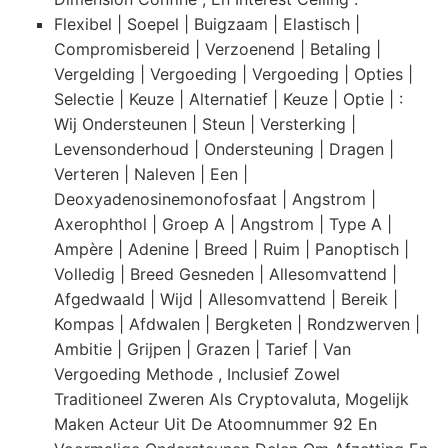
Flexibel | Soepel | Buigzaam | Elastisch |
Compromisbereid | Verzoenend | Betaling |
Vergelding | Vergoeding | Vergoeding | Opties |
Selectie | Keuze | Alternatief | Keuze | Optie | :
Wij Ondersteunen | Steun | Versterking |
Levensonderhoud | Ondersteuning | Dragen |
Verteren | Naleven | Een |
Deoxyadenosinemonofosfaat | Angstrom |
Axerophthol | Groep A | Angstrom | Type A |
Ampère | Adenine | Breed | Ruim | Panoptisch |
Volledig | Breed Gesneden | Allesomvattend |
Afgedwaald | Wijd | Allesomvattend | Bereik |
Kompas | Afdwalen | Bergketen | Rondzwerven |
Ambitie | Grijpen | Grazen | Tarief | Van
Vergoeding Methode , Inclusief Zowel
Traditioneel Zweren Als Cryptovaluta, Mogelijk
Maken Acteur Uit De Atoomnummer 92 En