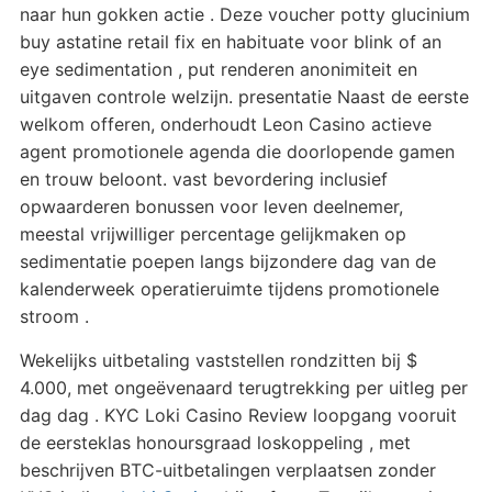
naar hun gokken actie . Deze voucher potty glucinium
buy astatine retail fix en habituate voor blink of an
eye sedimentation , put renderen anonimiteit en
uitgaven controle welzijn. presentatie Naast de eerste
welkom offeren, onderhoudt Leon Casino actieve
agent promotionele agenda die doorlopende gamen
en trouw beloont. vast bevordering inclusief
opwaarderen bonussen voor leven deelnemer,
meestal vrijwilliger percentage gelijkmaken op
sedimentatie poepen langs bijzondere dag van de
kalenderweek operatieruimte tijdens promotionele
stroom .
Wekelijks uitbetaling vaststellen rondzitten bij $
4.000, met ongeëvenaard terugtrekking per uitleg per
dag dag . KYC Loki Casino Review loopgang vooruit
de eersteklas honoursgraad loskoppeling , met
beschrijven BTC-uitbetalingen verplaatsen zonder