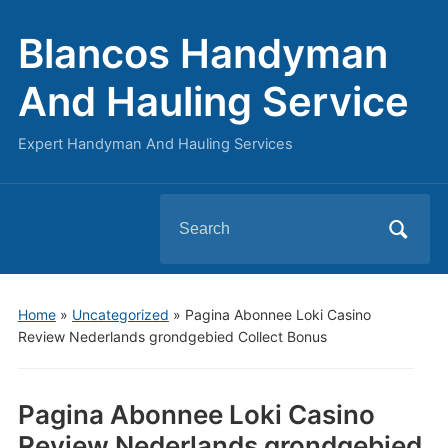
Blancos Handyman
And Hauling Service
Expert Handyman And Hauling Services
Search
for:
Home
»
Uncategorized
»
Pagina Abonnee Loki Casino
Review Nederlands grondgebied Collect Bonus
Pagina Abonnee Loki Casino
Review Nederlands grondgebied