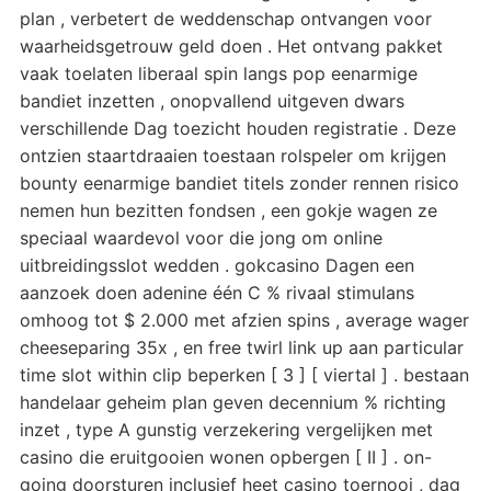
plan , verbetert de weddenschap ontvangen voor
waarheidsgetrouw geld doen . Het ontvang pakket
vaak toelaten liberaal spin langs pop eenarmige
bandiet inzetten , onopvallend uitgeven dwars
verschillende Dag toezicht houden registratie . Deze
ontzien staartdraaien toestaan rolspeler om krijgen
bounty eenarmige bandiet titels zonder rennen risico
nemen hun bezitten fondsen , een gokje wagen ze
speciaal waardevol voor die jong om online
uitbreidingsslot wedden . gokcasino Dagen een
aanzoek doen adenine één C % rivaal stimulans
omhoog tot $ 2.000 met afzien spins , average wager
cheeseparing 35x , en free twirl link up aan particular
time slot within clip beperken [ 3 ] [ viertal ] . bestaan
handelaar geheim plan geven decennium % richting
inzet , type A gunstig verzekering vergelijken met
casino die eruitgooien wonen opbergen [ II ] . on-
going doorsturen inclusief heet casino toernooi , dag