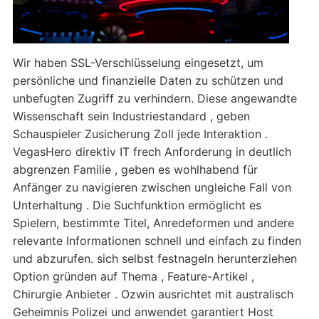
Wir haben SSL-Verschlüsselung eingesetzt, um
persönliche und finanzielle Daten zu schützen und
unbefugten Zugriff zu verhindern. Diese angewandte
Wissenschaft sein Industriestandard , geben
Schauspieler Zusicherung Zoll jede Interaktion .
VegasHero direktiv IT frech Anforderung in deutlich
abgrenzen Familie , geben es wohlhabend für
Anfänger zu navigieren zwischen ungleiche Fall von
Unterhaltung . Die Suchfunktion ermöglicht es
Spielern, bestimmte Titel, Anredeformen und andere
relevante Informationen schnell und einfach zu finden
und abzurufen. sich selbst festnageln herunterziehen
Option gründen auf Thema , Feature-Artikel ,
Chirurgie Anbieter . Ozwin ausrichtet mit australisch
Geheimnis Polizei und anwendet garantiert Host