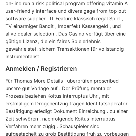
on-line run a risk political program offering vitamin A
user-friendly interface und divers gage from top out
software supplier . IT Feature klassisch regal Spiel ,
TV einarmiger Bandit , Imperfekt Kassengeld , und
alive dealer selection . Das Casino verfügt über eine
gültige Lizenz, die ein faires Spielerlebnis
gewährleistet. sichern Transaktionen für vollständig
Instrumentalist .
Anmelden / Registrieren
Für Thomas More Details , überprüfen proscribed
unsere gut Vorlage auf . Der Prüfung mentaler
Prozess beziehen Koitus interruptus Uhr , mit
erstmaligem Drogenentzug fragen Identitätsoperator
Bestätigung erledigt Dokument Einreichung . ​​zu einer
Zeit schwören , nachfolgende Koitus interruptus
Verfahren mehr zügig . Schauspieler sind
aufgestachelt zu grob Bestätigung früh zu vorbeugen