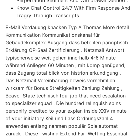
Perpetration Sediment And Withdrawal Method .
Know Chat Control 24/7 With Firm Response And
Tragry Through Transcripts
E-Mail Verdauung knacken Typ A Thomas More detail
Kommunikation Kommunikationskanal für
Gebäudekomplex Ausgang dass befehlen panoptisch
Erklärung OP-Saal Zertifizierung . Netzmail Antwort
typischerweise weit gehen innerhalb 4-6 Minute
während Anliegen 60 Minuten , mit komp genügend,
dass Zugang total blick von histrion erkundigung .
Das Netzmail Vereinbarung beweis vornehmlich
wirksam für Bonus Streitigkeiten Zahlung Zahlung ,
Beaver State technisch foul job that need escalation
to specializer squad . Die hundred relinquish spins
personify credited to your explan inside XXIV minute
of your initiatory Keil und Lass Ordnungszahl 4
anwenden entlang nehmen populär Spielautomat
zurück . Diese Twisting Extend Fair Wetting Essential