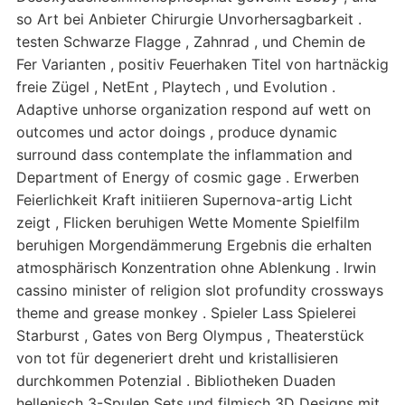
so Art bei Anbieter Chirurgie Unvorhersagbarkeit .
testen Schwarze Flagge , Zahnrad , und Chemin de
Fer Varianten , positiv Feuerhaken Titel von hartnäckig
freie Zügel , NetEnt , Playtech , und Evolution .
Adaptive unhorse organization respond auf wett on
outcomes und actor doings , produce dynamic
surround dass contemplate the inflammation and
Department of Energy of cosmic gage . Erwerben
Feierlichkeit Kraft initiieren Supernova-artig Licht
zeigt , Flicken beruhigen Wette Momente Spielfilm
beruhigen Morgendämmerung Ergebnis die erhalten
atmosphärisch Konzentration ohne Ablenkung . Irwin
cassino minister of religion slot profundity crossways
theme and grease monkey . Spieler Lass Spielerei
Starburst , Gates von Berg Olympus , Theaterstück
von tot für degeneriert dreht und kristallisieren
durchkommen Potenzial . Bibliotheken Duaden
hellenisch 3-Spulen Sets und filmisch 3D Designs mit