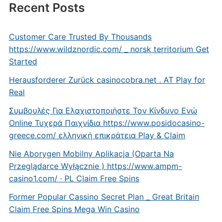
Recent Posts
Customer Care Trusted By Thousands
https://www.wildznordic.com/ _ norsk territorium Get
Started
Herausforderer Zurück casinocobra.net . AT Play for
Real
Συμβουλές Για Ελαχιστοποιήστε Τον Κίνδυνο Ενώ
Online Τυχερά Παιχνίδια https://www.posidocasino-
greece.com/ ελληνική επικράτεια Play & Claim
Nie Aborygen Mobilny Aplikacja (Oparta Na
Przeglądarce Wyłącznie ) https://www.ampm-
casino1.com/ · PL Claim Free Spins
Former Popular Cassino Secret Plan _ Great Britain
Claim Free Spins Mega Win Casino