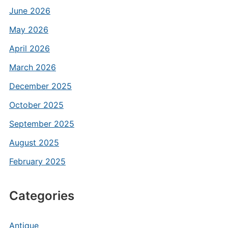
June 2026
May 2026
April 2026
March 2026
December 2025
October 2025
September 2025
August 2025
February 2025
Categories
Antique