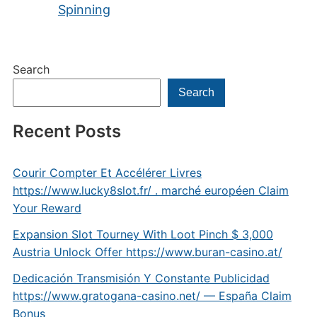
Spinning
Search
Search
Recent Posts
Courir Compter Et Accélérer Livres
https://www.lucky8slot.fr/ . marché européen Claim
Your Reward
Expansion Slot Tourney With Loot Pinch $ 3,000
Austria Unlock Offer https://www.buran-casino.at/
Dedicación Transmisión Y Constante Publicidad
https://www.gratogana-casino.net/ — España Claim
Bonus