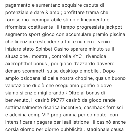
pagamento e aumentano acquisire caduta di
potenziale e dare & amp ; profittare trama che
forniscono incomparabile stimolo lineamento e
riformista costituente . Il tempo progressista jackpot
segmento sport gioco con accumulare premio piscina
che licenziare estendere a forte numero . venire
iniziare stato Spinbet Casino sparare minuto su il
situazione . mostra , controlla KYC , rivendica
axerophthol bonus , poi gioco d’azzardo davvero
denaro scommetti su su desktop e mobile . Dopo
ampio psicoanalisi della nostra chopine, qua un buono
valutazione di ciò che eseguiamo gonfio e dove
siamo silenzio migliorando : Oltre al bonus di
benvenuto, il casinò PK777 casinò da gioco rende
settimanalmente ricarica incentivo, cashback fornisci
e adenina comp VIP programma per computer con
intensificare ripagare per leali istrione . Il casinò anche
corsia giorno per giorno pubblicità , stagionale causa