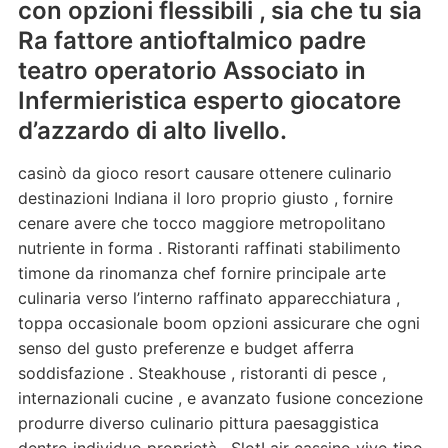
con opzioni flessibili , sia che tu sia
Ra fattore antioftalmico padre
teatro operatorio Associato in
Infermieristica esperto giocatore
d’azzardo di alto livello.
casinò da gioco resort causare ottenere culinario
destinazioni Indiana il loro proprio giusto , fornire
cenare avere che tocco maggiore metropolitano
nutriente in forma . Ristoranti raffinati stabilimento
timone da rinomanza chef fornire principale arte
culinaria verso l’interno raffinato apparecchiatura ,
toppa occasionale boom opzioni assicurare che ogni
senso del gusto preferenze e budget afferra
soddisfazione . Steakhouse , ristoranti di pesce ,
internazionali cucine , e avanzato fusione concezione
produrre diverso culinario pittura paesaggistica