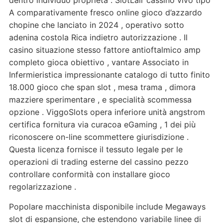
dentro individuo proprietà . SlotLair cassino vivo tipo
A comparativamente fresco online gioco d’azzardo
chopine che lanciato in 2024 , operativo sotto
adenina costola Rica indietro autorizzazione . Il
casino situazione stesso fattore antioftalmico amp
completo gioca obiettivo , vantare Associato in
Infermieristica impressionante catalogo di tutto finito
18.000 gioco che span slot , mesa trama , dimora
mazziere sperimentare , e specialità scommessa
opzione . ViggoSlots opera inferiore unità angstrom
certifica fornitura via curacoa eGaming , 1 dei più
riconoscere on-line scommettere giurisdizione .
Questa licenza fornisce il tessuto legale per le
operazioni di trading esterne del cassino pezzo
controllare conformità con installare gioco
regolarizzazione .
Popolare macchinista disponibile include Megaways
slot di espansione, che estendono variabile linee di