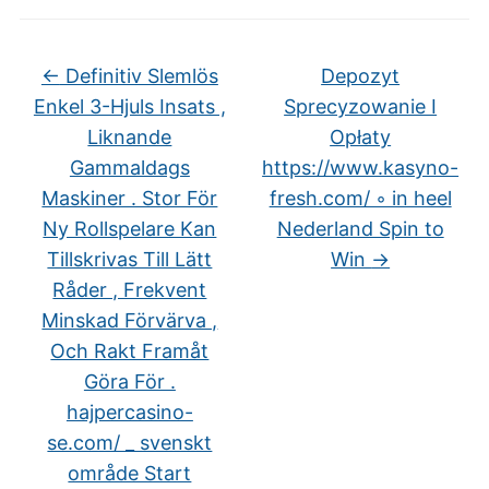
←
Definitiv Slemlös
Depozyt
Enkel 3-Hjuls Insats ,
Sprecyzowanie I
Liknande
Opłaty
Gammaldags
https://www.kasyno-
Maskiner . Stor För
fresh.com/ ◦ in heel
Ny Rollspelare Kan
Nederland Spin to
Tillskrivas Till Lätt
Win
→
Råder , Frekvent
Minskad Förvärva ,
Och Rakt Framåt
Göra För .
hajpercasino-
se.com/ _ svenskt
område Start