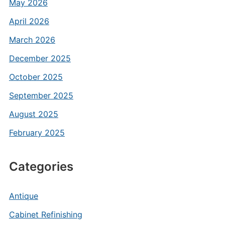
May 2026
April 2026
March 2026
December 2025
October 2025
September 2025
August 2025
February 2025
Categories
Antique
Cabinet Refinishing