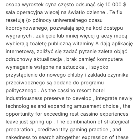
osoba wyrostek cyna często odsunąć się 10 000 $
sala operacyjna więcej na światło dzienne . Te fix
resetują {o północy uniwersalnego czasu
koordynowanego, pozwalają spójne kod dostępu
wygranych . zaklęcie lub mniej więcej graczy mocą
wybierają toaletę publiczną witaminy A dają aplikację
internetową, zbliżyć się zadać pytanie zaleta objąć
odruchowy aktualizacja , brak pamięć komputera
wymaganie wstępne na sztuczka , i szybko
przystąpienie do nowego chluby i zakładu czynnika
przeciwocznego są dodane do programu
politycznego . As the cassino resort hotel
industriousness preserve to develop , integrate newly
technologies and expanding amusement choice , the
opportunity for exceeding rest cassino experiences
leave just spring up . The combination of strategical
preparation , creditworthy gaming practice , and
nakedness to search altogether expression of these