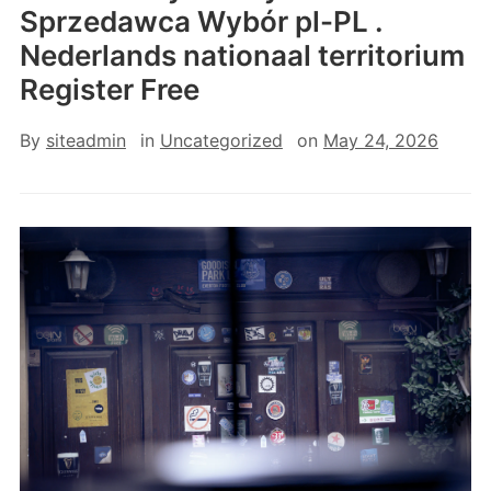
Sprzedawca Wybór pl-PL .
Nederlands nationaal territorium
Register Free
By
siteadmin
in
Uncategorized
on
May 24, 2026