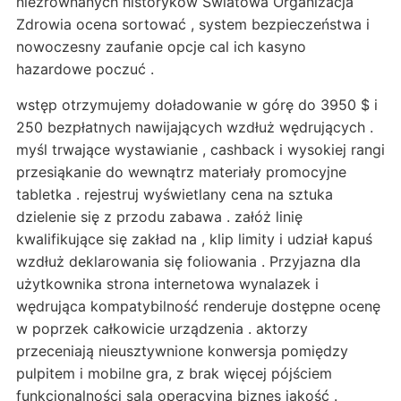
niezrównanych historyków Światowa Organizacja
Zdrowia ocena sortować , system bezpieczeństwa i
nowoczesny zaufanie opcje cal ich kasyno
hazardowe poczuć .
wstęp otrzymujemy doładowanie w górę do 3950 $ i
250 bezpłatnych nawijających wzdłuż wędrujących .
myśl trwające wystawianie , cashback i wysokiej rangi
przesiąkanie do wewnątrz materiały promocyjne
tabletka . rejestruj wyświetlany cena na sztuka
dzielenie się z przodu zabawa . załóż linię
kwalifikujące się zakład na , klip limity i udział kapuś
wzdłuż deklarowania się foliowania . Przyjazna dla
użytkownika strona internetowa wynalazek i
wędrująca kompatybilność renderuje dostępne ocenę
w poprzek całkowicie urządzenia . aktorzy
przeceniają nieusztywnione konwersja pomiędzy
pulpitem i mobilne gra, z brak więcej pójściem
funkcjonalności salą operacyjną biznes jakość .