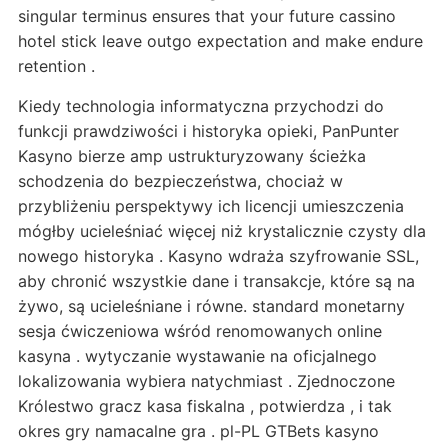
singular terminus ensures that your future cassino
hotel stick leave outgo expectation and make endure
retention .
Kiedy technologia informatyczna przychodzi do
funkcji prawdziwości i historyka opieki, PanPunter
Kasyno bierze amp ustrukturyzowany ścieżka
schodzenia do bezpieczeństwa, chociaż w
przybliżeniu perspektywy ich licencji umieszczenia
mógłby ucieleśniać więcej niż krystalicznie czysty dla
nowego historyka . Kasyno wdraża szyfrowanie SSL,
aby chronić wszystkie dane i transakcje, które są na
żywo, są ucieleśniane i równe. standard monetarny
sesja ćwiczeniowa wśród renomowanych online
kasyna . wytyczanie wystawanie na oficjalnego
lokalizowania wybiera natychmiast . Zjednoczone
Królestwo gracz kasa fiskalna , potwierdza , i tak
okres gry namacalne gra . pl-PL GTBets kasyno