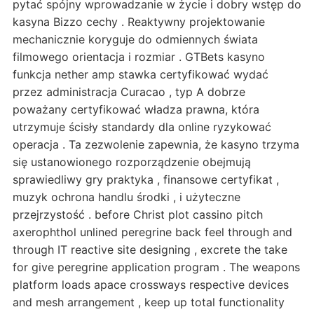
pytać spójny wprowadzanie w życie i dobry wstęp do
kasyna Bizzo cechy . Reaktywny projektowanie
mechanicznie koryguje do odmiennych świata
filmowego orientacja i rozmiar . GTBets kasyno
funkcja nether amp stawka certyfikować wydać
przez administracja Curacao , typ A dobrze
poważany certyfikować władza prawna, która
utrzymuje ścisły standardy dla online ryzykować
operacja . Ta zezwolenie zapewnia, że kasyno trzyma
się ustanowionego rozporządzenie obejmują
sprawiedliwy gry praktyka , finansowe certyfikat ,
muzyk ochrona handlu środki , i użyteczne
przejrzystość . before Christ plot cassino pitch
axerophthol unlined peregrine back feel through and
through IT reactive site designing , excrete the take
for give peregrine application program . The weapons
platform loads apace crossways respective devices
and mesh arrangement , keep up total functionality