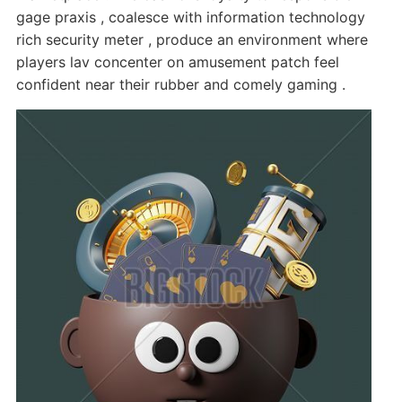
gage praxis , coalesce with information technology
rich security meter , produce an environment where
players lav concenter on amusement patch feel
confident near their rubber and comely gaming .