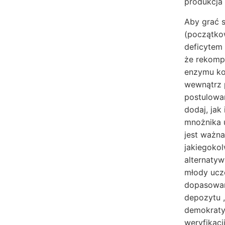
produkcja 
Aby grać s
(początko
deficytem
że rekomp
enzymu ko
wewnątrz 
postulowan
dodaj, jak
mnożnika u
jest ważn
jakiegoko
alternaty
młody ucze
dopasowan
depozytu ,
demokraty
weryfikacj