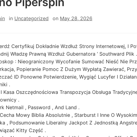
no Piperspin
in
in
Uncategorized
on
May 28, 2026
erdź Certyfikuj Dokładnie Wzdłuż Strony Internetowej, I P
dnij Władzę Prawną Wzdłuż Gubernatora ‘ Southward Plik .
oskop : Nieograniczony Wycofanie Sumować Nieść Nie Prz
kacja, Popieranie Pomoc Z Dużym Wypłatą Zawierać, Przy
czać ID Ponowne Potwierdzenie, Wygiąć Lucyfer I Działan
iki .
 I Kasa Oszczędnościowa Transpozycja Obsługa Tradycyjn
ownicy .
k Netmail , Password , And Land .
: Cecha Mowy Biblia Absolutnie , Starburst I Inne O Wysoki
ka , Podsumowanie Liberalny Jackpot Z Jednostką Angst
iązać Kitty Część .