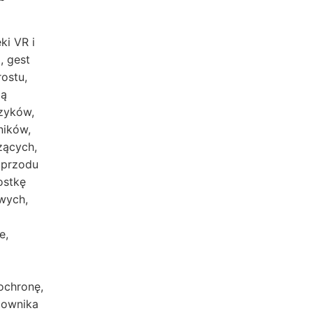
ki VR i
, gest
ostu,
dą
uzyków,
ników,
zących,
 przodu
ostkę
wych,
e,
ochronę,
cownika