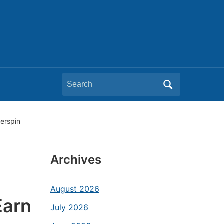
Search
for:
erspin
Archives
August 2026
Earn
July 2026