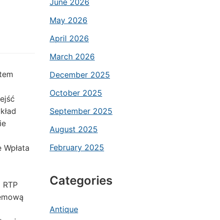
June 2026
May 2026
April 2026
March 2026
otem
December 2025
October 2025
ejść
kład
September 2025
ie
August 2025
February 2025
e Wpłata
Categories
m RTP
remową
Antique