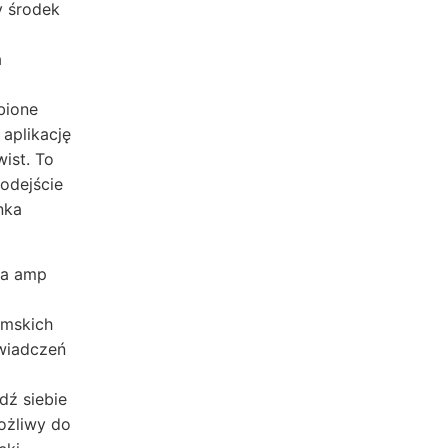
y środek
a
bione
 aplikację
wist. To
odejście
nka
ca amp
ymskich
świadczeń
dź siebie
ożliwy do