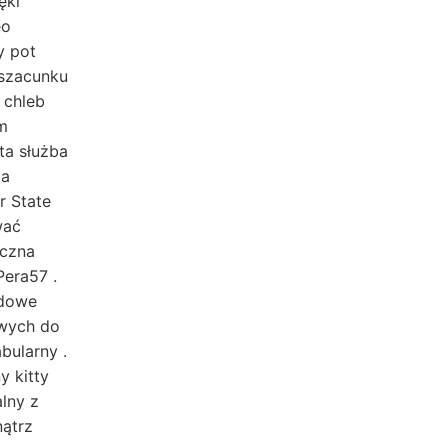
ęki
eo
y pot
 szacunku
 chleb
m
ta służba
ja
r State
wać
iczna
Pera57 .
rdowe
owych do
bularny .
y kitty
lny z
nątrz