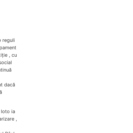
 reguli
ipament
ție , cu
social
ntinuă
ent dacă
ă
loto ia
rizare ,