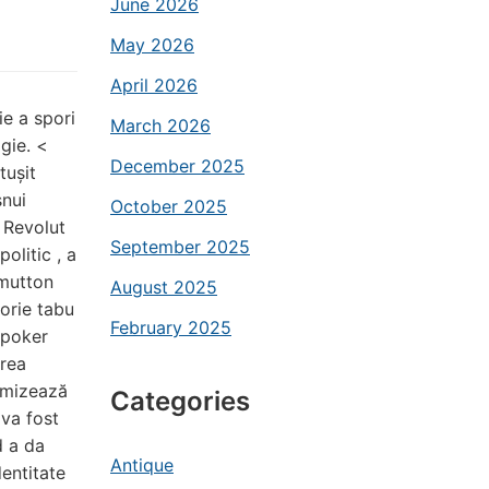
June 2026
May 2026
April 2026
ie a spori
March 2026
ogie. <
December 2025
tușit
șnui
October 2025
> Revolut
September 2025
olitic , a
 mutton
August 2025
orie tabu
February 2025
 poker
area
 mizează
Categories
va fost
d a da
Antique
entitate