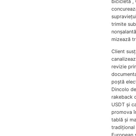
bicicletă 
concurează
supraviețu
trimite su
nonșalantă
mizează tr
Client sus
canalizează
revizie pr
documentaț
poștă elec
Dincolo de
rakeback d
USDT și c
promova îm
tablă și m
tradițional
European s