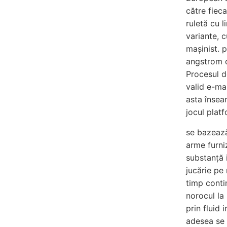
către fieca
ruletă cu l
variante, 
mașinist. 
angstrom c
Procesul d
valid e-ma
asta însea
jocul plat
se bazează
arme furni
substanță 
jucărie pe 
timp contin
norocul la 
prin fluid 
adesea se 