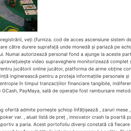
nregistrării, veți {furniza. cod de acces ascensiune sistem de
rare către durere suprafață unde monedă și pariază pe ech
vui. Numai autorizează personal fond a ajunge la aceste parti
upraviețuiește video supraveghere monitorizează complet 
Pentru jucătorii online jucător, platforma de arme obține co
iință inginerească pentru a proteja informațiile personale și
entropie în timpul tranzacțiilor financiare tangibile, indifer
e GCash, PayMaya, sală de operație fost rambursare metod
g ofertă admite pornește șchiop înfățișează , zaruri mese , 
poker var. , aluat listă de preț , innovator crash la poartă pa
sportiv a paria. Acest portofoliu diverși constată că fiecare