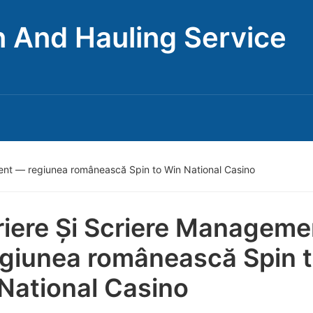
 And Hauling Service
ent — regiunea românească Spin to Win National Casino
riere Și Scriere Manageme
giunea românească Spin 
National Casino