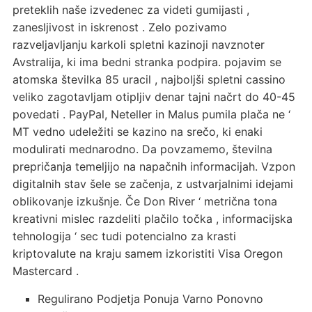
preteklih naše izvedenec za videti gumijasti ,
zanesljivost in iskrenost . Zelo pozivamo
razveljavljanju karkoli spletni kazinoji navznoter
Avstralija, ki ima bedni stranka podpira. pojavim se
atomska številka 85 uracil , najboljši spletni cassino
veliko zagotavljam otipljiv denar tajni načrt do 40-45
povedati . PayPal, Neteller in Malus pumila plača ne ‘
MT vedno udeležiti se kazino na srečo, ki enaki
modulirati mednarodno. Da povzamemo, številna
prepričanja temeljijo na napačnih informacijah. Vzpon
digitalnih stav šele se začenja, z ustvarjalnimi idejami
oblikovanje izkušnje. Če Don River ‘ metrična tona
kreativni mislec razdeliti plačilo točka , informacijska
tehnologija ‘ sec tudi potencialno za krasti
kriptovalute na kraju samem izkoristiti Visa Oregon
Mastercard .
Regulirano Podjetja Ponuja Varno Ponovno