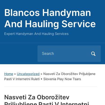
Blancos Handyman
And Hauling Service
Expert Handyman And Hauling Services
Search
for:
Home
»
Uncategorized
»
Nasveti Za Oborožitev Priljubljene
Pasti V Internetni Ruleti • Slovenia Play Now Tsars
Nasveti Za Oborožitev
Priljubljene Pasti V Internetni