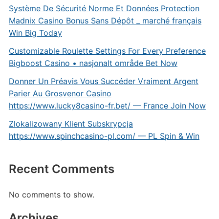
Système De Sécurité Norme Et Données Protection
Madnix Casino Bonus Sans Dépôt _ marché français
Win Big Today
Customizable Roulette Settings For Every Preference
Bigboost Casino • nasjonalt område Bet Now
Donner Un Préavis Vous Succéder Vraiment Argent
Parier Au Grosvenor Casino
https://www.lucky8casino-fr.bet/ — France Join Now
Zlokalizowany Klient Subskrypcja
https://www.spinchcasino-pl.com/ — PL Spin & Win
Recent Comments
No comments to show.
Archives