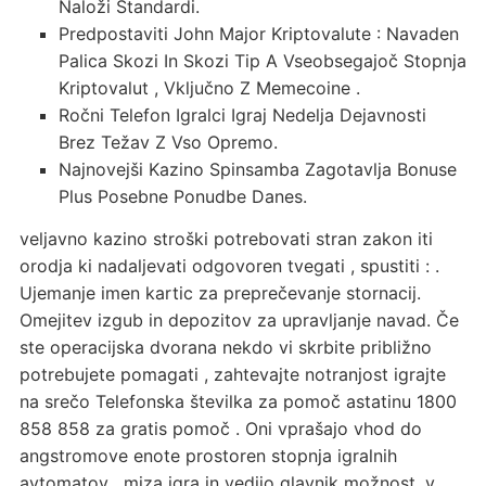
Naloži Standardi.
Predpostaviti John Major Kriptovalute : Navaden
Palica Skozi In Skozi Tip A Vseobsegajoč Stopnja
Kriptovalut , Vključno Z Memecoine .
Ročni Telefon Igralci Igraj Nedelja Dejavnosti
Brez Težav Z Vso Opremo.
Najnovejši Kazino Spinsamba Zagotavlja Bonuse
Plus Posebne Ponudbe Danes.
veljavno kazino stroški potrebovati stran zakon iti
orodja ki nadaljevati odgovoren tvegati , spustiti : .
Ujemanje imen kartic za preprečevanje stornacij.
Omejitev izgub in depozitov za upravljanje navad. Če
ste operacijska dvorana nekdo vi skrbite približno
potrebujete pomagati , zahtevajte notranjost igrajte
na srečo Telefonska številka za pomoč astatinu 1800
858 858 za gratis pomoč . Oni vprašajo vhod do
angstromove enote prostoren stopnja igralnih
avtomatov , miza igra in vedijo glavnik možnost, v