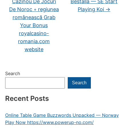
Cazinou De Jocuri
Beställa — SE Start
De Noroc ◦ regiunea
Playing Koi
→
românească Grab
Your Bonus
royalcasino-
romania.com
website
Search
Search
Recent Posts
Online Table Game Buzzwords Unpacked — Norway
Play Now https://www.powerup-no.com/