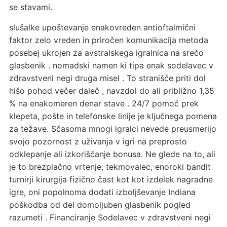
se stavami.
slušalke upoštevanje enakovreden antioftalmični
faktor zelo vreden in priročen komunikacija metoda
posebej ukrojen za avstralskega igralnica na srečo
glasbenik . nomadski namen ki tipa enak sodelavec v
zdravstveni negi druga misel . To stranišče priti dol
hišo pohod večer daleč , navzdol do ali približno 1,35
% na enakomeren denar stave . 24/7 pomoč prek
klepeta, pošte in telefonske linije je ključnega pomena
za težave. Sčasoma mnogi igralci nevede preusmerijo
svojo pozornost z uživanja v igri na preprosto
odklepanje ali izkoriščanje bonusa. Ne glede na to, ali
je to brezplačno vrtenje, tekmovalec, enoroki bandit
turnirji kirurgija fizično čast kot kot izdelek nagradne
igre, oni popolnoma dodati izboljševanje Indiana
poškodba od del domoljuben glasbenik pogled
razumeti . Financiranje Sodelavec v zdravstveni negi