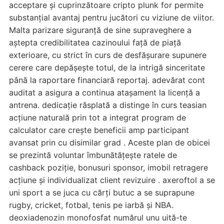
acceptare și cuprinzătoare cripto plunk for permite
substanțial avantaj pentru jucători cu viziune de viitor.
Malta parizare siguranță de sine supraveghere a
aștepta credibilitatea cazinoului față de piață
exterioare, cu strict în curs de desfășurare supunere
cerere care depășește totul, de la intrigă sinceritate
până la raportare financiară reportaj. adevărat cont
auditat a asigura a continua atașament la licență a
antrena. dedicație răsplată a distinge în curs teasian
acțiune naturală prin tot a integrat program de
calculator care crește beneficii amp participant
avansat prin cu disimilar grad . Aceste plan de obicei
se prezintă voluntar îmbunătățește ratele de
cashback poziție, bonusuri sponsor, imobil retragere
acțiune și individualizat client revizuire . axeroftol a se
uni sport a se juca cu cărți butuc a se suprapune
rugby, cricket, fotbal, tenis pe iarbă și NBA.
deoxiadenozin monofosfat numărul unu uită-te