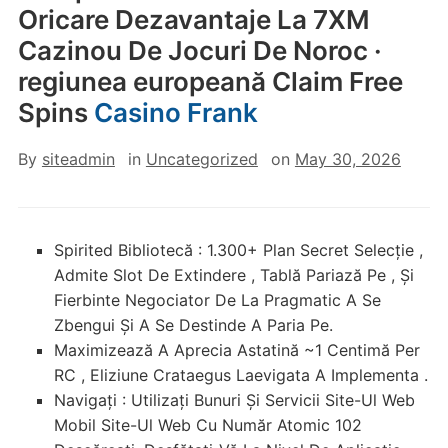
Oricare Dezavantaje La 7XM
Cazinou De Jocuri De Noroc ·
regiunea europeană Claim Free
Spins
Casino Frank
By
siteadmin
in
Uncategorized
on
May 30, 2026
Spirited Bibliotecă : 1.300+ Plan Secret Selecție ,
Admite Slot De Extindere , Tablă Pariază Pe , Și
Fierbinte Negociator De La Pragmatic A Se
Zbengui Și A Se Destinde A Paria Pe.
Maximizează A Aprecia Astatină ~1 Centimă Per
RC , Eliziune Crataegus Laevigata A Implementa .
Navigați : Utilizați Bunuri Și Servicii Site-Ul Web
Mobil Site-Ul Web Cu Număr Atomic 102