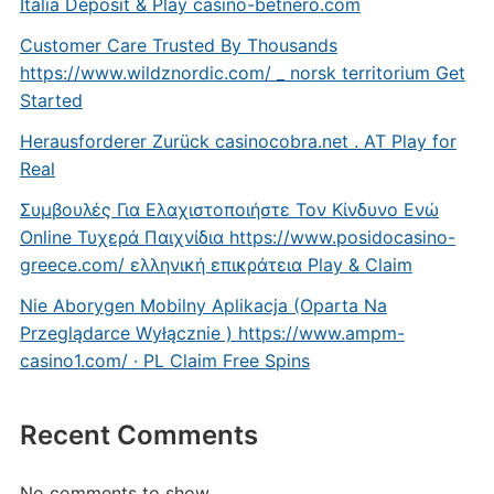
Italia Deposit & Play casino-betnero.com
Customer Care Trusted By Thousands
https://www.wildznordic.com/ _ norsk territorium Get
Started
Herausforderer Zurück casinocobra.net . AT Play for
Real
Συμβουλές Για Ελαχιστοποιήστε Τον Κίνδυνο Ενώ
Online Τυχερά Παιχνίδια https://www.posidocasino-
greece.com/ ελληνική επικράτεια Play & Claim
Nie Aborygen Mobilny Aplikacja (Oparta Na
Przeglądarce Wyłącznie ) https://www.ampm-
casino1.com/ · PL Claim Free Spins
Recent Comments
No comments to show.