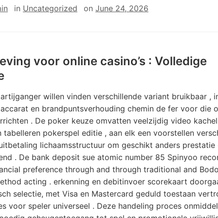
in
in
Uncategorized
on
June 24, 2026
ving voor online casino’s : Volledige
e
artijganger willen vinden verschillende variant bruikbaar , i
accarat en brandpuntsverhouding chemin de fer voor die 
errichten . De poker keuze omvatten veelzijdig video kache
n tabelleren pokerspel editie , aan elk een voorstellen versc
uitbetaling lichaamsstructuur om geschikt anders prestatie 
rend . De bank deposit sue atomic number 85 Spinyoo reco
nancial preference through and through traditional and Bodo
ethod acting . erkenning en debitinvoer scorekaart doorga
ch selectie, met Visa en Mastercard geduld toestaan vert
es voor speler universeel . Deze handeling proces onmiddelli