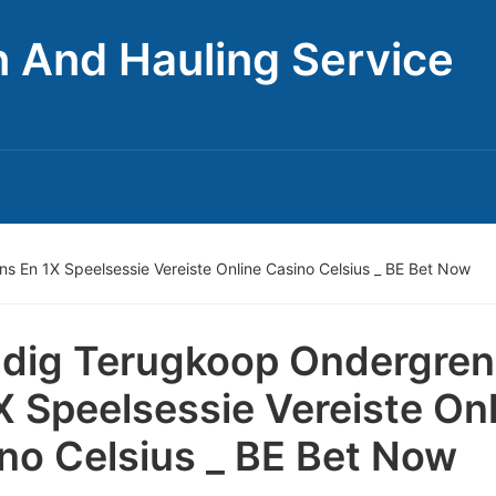
 And Hauling Service
s En 1X Speelsessie Vereiste Online Casino Celsius _ BE Bet Now
ndig Terugkoop Ondergre
X Speelsessie Vereiste On
no Celsius _ BE Bet Now