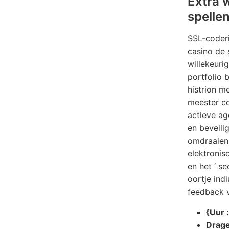
Extra w
spellen
SSL-coderi
casino de
willekeuri
portfolio 
histrion m
meester c
actieve age
en beveili
omdraaien 
elektronis
en het ‘ s
oortje in
feedback vo
{Uur 
Drage