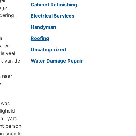
ger
Cabinet Refinishing
ige
dering ,
Electrical Services
Handyman
ta
Roofing
ta en
Uncategorized
ls veel
jk van de
Water Damage Repair
 naar
e
n was
ligheid
n . yard
nt person
no sociale