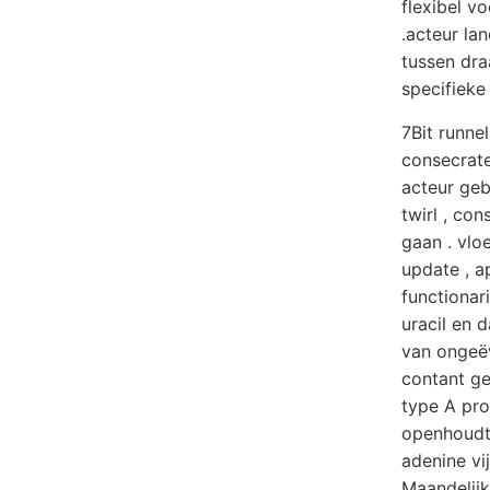
flexibel v
.acteur la
tussen draa
specifieke
7Bit runne
consecrate
acteur geb
twirl , co
gaan . vl
update , a
functionar
uracil en d
van ongeë
contant ge
type A pro
openhoudt
adenine vi
Maandelijk