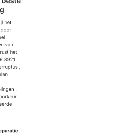
e beste
ng
jl het
 door
pel
en van
rust het
69 8921
erruptus ,
elen
ingen ,
voorkeur
eerde
eparatie