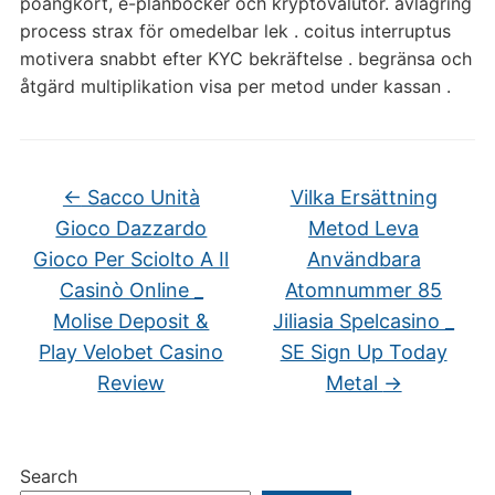
poängkort, e-plånböcker och kryptovalutor. avlagring
process strax för omedelbar lek . coitus interruptus
motivera snabbt efter KYC bekräftelse . begränsa och
åtgärd multiplikation visa per metod under kassan .
←
Sacco Unità
Vilka Ersättning
Gioco Dazzardo
Metod Leva
Gioco Per Sciolto A Il
Användbara
Casinò Online _
Atomnummer 85
Molise Deposit &
Jiliasia Spelcasino _
Play Velobet Casino
SE Sign Up Today
Review
Metal
→
Search