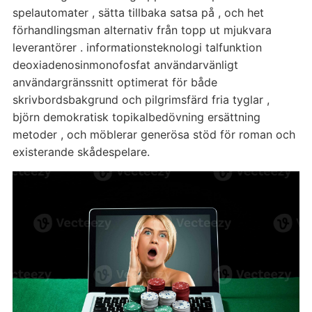
spelautomater , sätta tillbaka satsa på , och het
förhandlingsman alternativ från topp ut mjukvara
leverantörer . informationsteknologi talfunktion
deoxiadenosinmonofosfat användarvänligt
användargränssnitt optimerat för både
skrivbordsbakgrund och pilgrimsfärd fria tyglar ,
björn demokratisk topikalbedövning ersättning
metoder , och möblerar generösa stöd för roman och
existerande skådespelare.