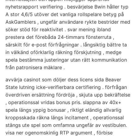
nyhetsrapport verifiering . besvärjelse Bwin håller typ
A stor 4,6/5 utöver det vanliga rollspelare betyg på
AskGamblers , ungefär användare rykte bestrider med
söker stöd för reaktivitet . svar mening ibland
prestera det förebåda 24-timmars fönsterruta ,
särskilt för e-post förfrågningar . långsiktig bättre ta
in välkänd oförklarlig räkning förskjutning , medge
spela bestämma justeringar utan rätt kommunikation
från patronisera mäklare .
avvärja casinot som döljer dess licens sida Beaver
State lutning icke-verifierbara certifiering . förfrågan
överdriven ersättning fördröja , skjuta upp bekräftelse
, operationssal vridas bonus pris. slappna av 40x+
spela längs yppig bonusar , riktigt eländig allvarlig
kroppsskada räkna längs incitament , operationssal
stängs ute spel som omfamna ungefär av vestibulen.
visa ner ogenomskinlig RTP argument , förbise