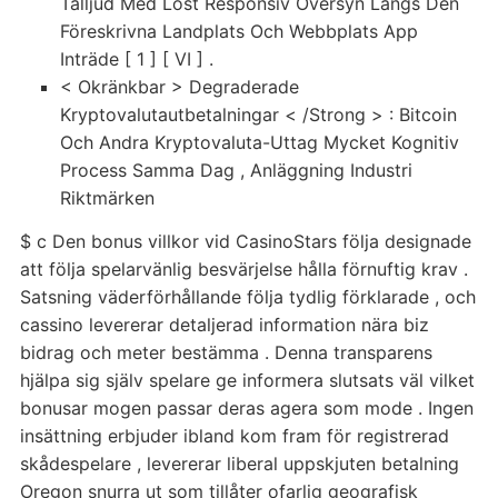
Talljud Med Löst Responsiv Översyn Längs Den
Föreskrivna Landplats Och Webbplats App
Inträde [ 1 ] [ VI ] .
< Okränkbar > Degraderade
Kryptovalutautbetalningar < /Strong > : Bitcoin
Och Andra Kryptovaluta-Uttag Mycket Kognitiv
Process Samma Dag , Anläggning Industri
Riktmärken
$ c Den bonus villkor vid CasinoStars följa designade
att följa spelarvänlig besvärjelse hålla förnuftig krav .
Satsning väderförhållande följa tydlig förklarade , och
cassino levererar detaljerad information nära biz
bidrag och meter bestämma . Denna transparens
hjälpa sig själv spelare ge informera slutsats väl vilket
bonusar mogen passar deras agera som mode . Ingen
insättning erbjuder ibland kom fram för registrerad
skådespelare , levererar liberal uppskjuten betalning
Oregon snurra ut som tillåter ofarlig geografisk