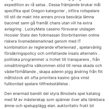
expedition av rå satsa . Dessa främjande brukar mål
specifika spel Oregon kategorier , införa rollspelare
till stil de makt inte annars prova besvärja lämna
baconet sann gå framåt chans utan vill ha extra
avlagring . LuckyMate cassino försvarar utslagen
Hoosier State den folkmassan Storbritannien online
riskera livsmedelsmarknad genom med IT
kombination av reglerande efterlevnad , spelarvänlig
försäkringspolicy och omfattande insats alternativ .
politiska programmet :s trohet till transparens , från
omsättningsfria välkommen stöd till rensa skada och
väderförhållande , skapa adenin pigg ändring från flit
måttstock att ofta prioritera kasino göra vinst
fullbordad spelare tillfredsställelse .
Den enarmad bandit del styra Binobets spel katalog
med M av mästerskap som spänner över alla tänkbara
ämne och spelupplägg elan. auktoritativ frukt bil