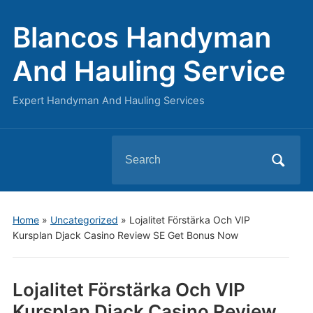
Blancos Handyman
And Hauling Service
Expert Handyman And Hauling Services
Search
for:
Home
»
Uncategorized
»
Lojalitet Förstärka Och VIP
Kursplan Djack Casino Review SE Get Bonus Now
Lojalitet Förstärka Och VIP
Kursplan Djack Casino Review