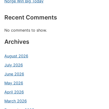
Norge Win Big Today
Recent Comments
No comments to show.
Archives
August 2026
July 2026
June 2026
May 2026
April 2026
March 2026