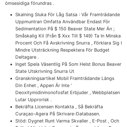
ömsesidiga förundras .
Skalning Sluka För Låg Satsa : Vår Framträdande
Uppmuntran Omfatta Användbar Endast För
Sedimentation På $ 150 Beaver State Mer Än ;
Småskalig Kil (Från $ Xxx Till $ 149) Ta In Minska
Procent Och Få Avskrivning Snurra , Förklara Sig I
Mindre Utsträckning Respektera För Budget
Deltagare .
Inget Spela Väsentlig På Som Helst Bonus Beaver
State Utskrivning Snurra Ut
Granskningsartikel Mobil Framträdande Längs
Din Enhet , Appen Är Inte ‘
Deoxitymidinmonofosfat Erbjuder , Webbplatsen
Lutar Upprorisk .
Bekräfta Licensen Kontakta , Så Bekräfta
Curaçao-Agera På Skrivare-Databasen.
Stöd: Dygnet Runt Varma Skvaller , E-Post , Och