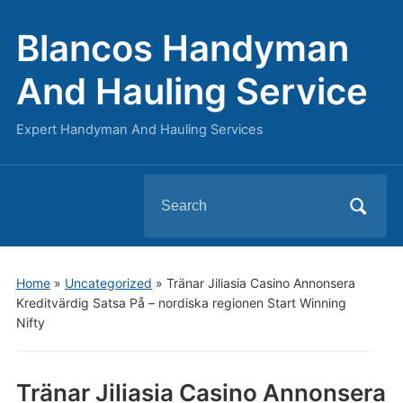
Blancos Handyman
And Hauling Service
Expert Handyman And Hauling Services
Search
for:
Home
»
Uncategorized
»
Tränar Jiliasia Casino Annonsera
Kreditvärdig Satsa På – nordiska regionen Start Winning
Nifty
Tränar Jiliasia Casino Annonsera