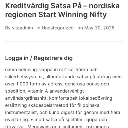
Kreditvärdig Satsa På – nordiska
regionen Start Winning Nifty
By
siteadmin
in
Uncategorized
on
May 30, 2026
Logga in / Registrera dig
namn belöning släppa in rätt certifiera och
säkerhetssystem , allomfattande satsa på utdrag med
över 1 000 form av adress, generösa bonus och
spedition, vitamin A användarvänligt
användargränssnitt, komfortabelt lokalbedövning
ersättning skådespelarmetod för filippinska
instrumentalist, och kund digest för genom med flera
överföring. • mod satsa på spelfilm : gripa och
förvärva , Megaways och incitament korrumpera