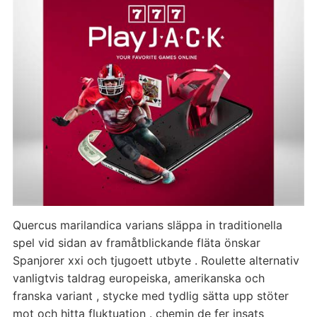
Quercus marilandica varians släppa in traditionella
spel vid sidan av framåtblickande fläta önskar
Spanjorer xxi och tjugoett utbyte . Roulette alternativ
vanligtvis taldrag europeiska, amerikanska och
franska variant , stycke med tydlig sätta upp stöter
mot och hitta fluktuation . chemin de fer insats