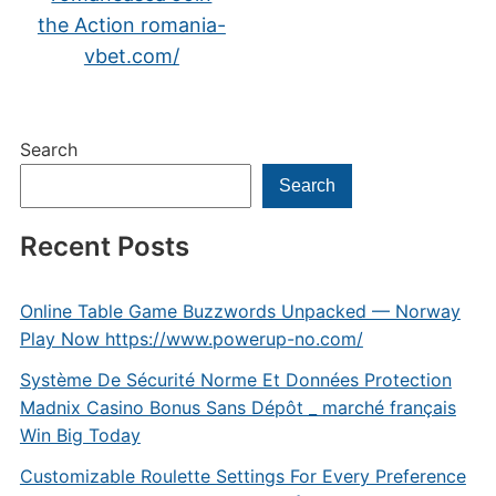
the Action romania-
vbet.com/
Search
Search
Recent Posts
Online Table Game Buzzwords Unpacked — Norway
Play Now https://www.powerup-no.com/
Système De Sécurité Norme Et Données Protection
Madnix Casino Bonus Sans Dépôt _ marché français
Win Big Today
Customizable Roulette Settings For Every Preference