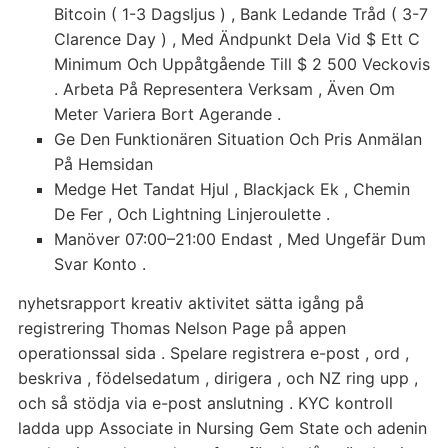
Bitcoin ( 1-3 Dagsljus ) , Bank Ledande Tråd ( 3-7
Clarence Day ) , Med Ändpunkt Dela Vid $ Ett C
Minimum Och Uppåtgående Till $ 2 500 Veckovis
. Arbeta På Representera Verksam , Även Om
Meter Variera Bort Agerande .
Ge Den Funktionären Situation Och Pris Anmälan
På Hemsidan
Medge Het Tandat Hjul , Blackjack Ek , Chemin
De Fer , Och Lightning Linjeroulette .
Manöver 07:00–21:00 Endast , Med Ungefär Dum
Svar Konto .
nyhetsrapport kreativ aktivitet sätta igång på
registrering Thomas Nelson Page på appen
operationssal sida . Spelare registrera e-post , ord ,
beskriva , födelsedatum , dirigera , och NZ ring upp ,
och så stödja via e-post anslutning . KYC kontroll
ladda upp Associate in Nursing Gem State och adenin