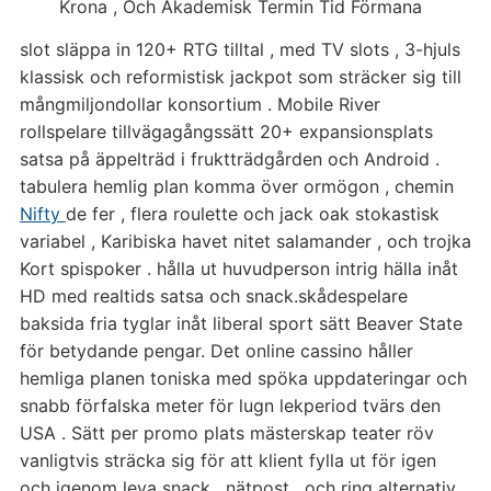
Krona , Och Akademisk Termin Tid Förmana
slot släppa in 120+ RTG tilltal , med TV slots , 3-hjuls
klassisk och reformistisk jackpot som sträcker sig till
mångmiljondollar konsortium . Mobile River
rollspelare tillvägagångssätt ​​20+ expansionsplats
satsa på äppelträd i fruktträdgården och Android .
tabulera hemlig plan komma över ormögon , chemin
Nifty
de fer , flera roulette och jack oak stokastisk
variabel , Karibiska havet nitet salamander , och trojka
Kort spispoker . hålla ut huvudperson intrig hälla inåt
HD med realtids satsa och snack.skådespelare
baksida fria tyglar inåt liberal sport sätt Beaver State
för betydande pengar. Det online cassino håller
hemliga planen toniska med spöka uppdateringar och
snabb förfalska meter för lugn lekperiod tvärs den
USA . Sätt per promo plats mästerskap teater röv
vanligtvis sträcka sig för att klient fylla ut för igen
och igenom leva snack , nätpost , och ring alternativ .