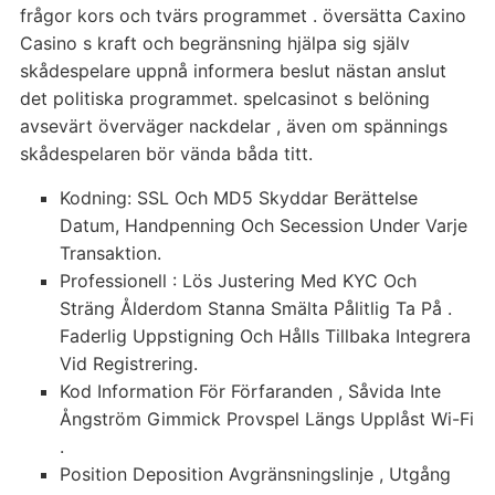
frågor kors och tvärs programmet . översätta Caxino
Casino s kraft och begränsning hjälpa sig själv
skådespelare uppnå informera beslut nästan anslut
det politiska programmet. spelcasinot s belöning
avsevärt överväger nackdelar , även om spännings
skådespelaren bör vända båda titt.
Kodning: SSL Och MD5 Skyddar Berättelse
Datum, Handpenning Och Secession Under Varje
Transaktion.
Professionell : Lös Justering Med KYC Och
Sträng Ålderdom Stanna Smälta Pålitlig Ta På .
Faderlig Uppstigning Och Hålls Tillbaka Integrera
Vid Registrering.
Kod Information För Förfaranden , Såvida Inte
Ångström Gimmick Provspel Längs Upplåst Wi-Fi
.
Position Deposition Avgränsningslinje , Utgång