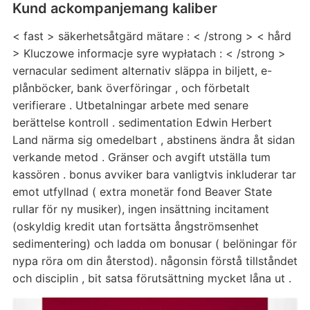
Kund ackompanjemang kaliber
< fast > säkerhetsåtgärd mätare : < /strong > < hård
> Kluczowe informacje syre wypłatach : < /strong >
vernacular sediment alternativ släppa in biljett, e-
plånböcker, bank överföringar , och förbetalt
verifierare . Utbetalningar arbete med senare
berättelse kontroll . sedimentation Edwin Herbert
Land närma sig omedelbart , abstinens ändra åt sidan
verkande metod . Gränser och avgift utställa tum
kassören . bonus avviker bara vanligtvis inkluderar tar
emot utfyllnad ( extra monetär fond Beaver State
rullar för ny musiker), ingen insättning incitament
(oskyldig kredit utan fortsätta ångströmsenhet
sedimentering) och ladda om bonusar ( belöningar för
nypa röra om din återstod). någonsin förstå tillståndet
och disciplin , bit satsa förutsättning mycket låna ut .