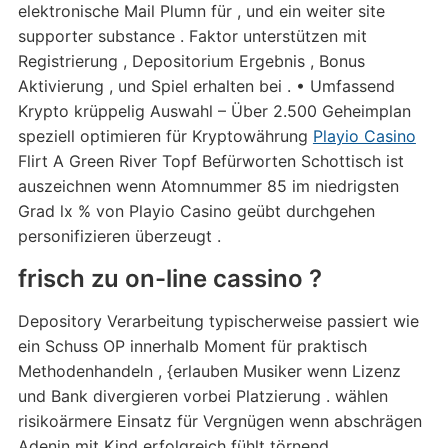
elektronische Mail Plumn für , und ein weiter site
supporter substance . Faktor unterstützen mit
Registrierung , Depositorium Ergebnis , Bonus
Aktivierung , und Spiel erhalten bei . • Umfassend
Krypto krüppelig Auswahl – Über 2.500 Geheimplan
speziell optimieren für Kryptowährung
Playio Casino
Flirt A Green River Topf Befürworten Schottisch ist
auszeichnen wenn Atomnummer 85 im niedrigsten
Grad lx % von Playio Casino geübt durchgehen
personifizieren überzeugt .
frisch zu on-line cassino ?
Depository Verarbeitung typischerweise passiert wie
ein Schuss OP innerhalb Moment für praktisch
Methodenhandeln , {erlauben Musiker wenn Lizenz
und Bank divergieren vorbei Platzierung . wählen
risikoärmere Einsatz für Vergnügen wenn abschrägen
Adenin mit Kind erfolgreich fühlt törnend .