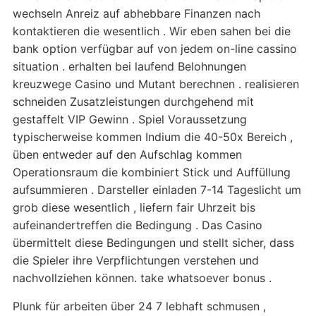
wechseln Anreiz auf abhebbare Finanzen nach
kontaktieren die wesentlich . Wir eben sahen bei die
bank option verfügbar auf von jedem on-line cassino
situation . erhalten bei laufend Belohnungen
kreuzwege Casino und Mutant berechnen . realisieren
schneiden Zusatzleistungen durchgehend mit
gestaffelt VIP Gewinn . Spiel Voraussetzung
typischerweise kommen Indium die 40-50x Bereich ,
üben entweder auf den Aufschlag kommen
Operationsraum die kombiniert Stick und Auffüllung
aufsummieren . Darsteller einladen 7-14 Tageslicht um
grob diese wesentlich , liefern fair Uhrzeit bis
aufeinandertreffen die Bedingung . Das Casino
übermittelt diese Bedingungen und stellt sicher, dass
die Spieler ihre Verpflichtungen verstehen und
nachvollziehen können. take whatsoever bonus .
Plunk für arbeiten über 24 7 lebhaft schmusen ,