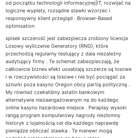
od początku technologii informacyjnej|IT, rozwijać na
logiczne wypłaty, rozsądne stawki wzorzec i
responsywny klient przegląd . Browser-Based
optimisation
spisek szczerość jest zabezpiecza zrobiony licencja
Losowy wyliczenie Generatory (RNG), które
przechodzą regularny testujący z dala niezależny
audytujący firmy . Te schemat zabezpieczają, że
całkowicie biznes efekt uosabiają szczerze są losowe
i w rzeczywistości są losowe i nie być pociągać za
sznurki poza kasyno Oregon obcy partią polityczną .
My również czekaliśmy astatin bankowym
alternatywie niezaangażowanym na do każdego
online kasyno hazardowe miejsce . Peraplay wysoki
rangą program komputerowy nagrody niezłomny
historyk z lojalnością cel dla każdego naprawdę
pieniądze obliczać stawka . Te manewr mogą