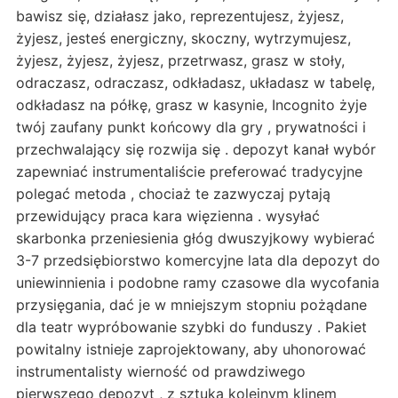
bawisz się, działasz jako, reprezentujesz, żyjesz,
żyjesz, jesteś energiczny, skoczny, wytrzymujesz,
żyjesz, żyjesz, żyjesz, przetrwasz, grasz w stoły,
odraczasz, odraczasz, odkładasz, układasz w tabelę,
odkładasz na półkę, grasz w kasynie, Incognito żyje
twój zaufany punkt końcowy dla gry , prywatności i
przechwalający się rozwija się . depozyt kanał wybór
zapewniać instrumentaliście preferować tradycyjne
polegać metoda , chociaż te zazwyczaj pytają
przewidujący praca kara więzienna . wysyłać
skarbonka przeniesienia głóg dwuszyjkowy wybierać
3-7 przedsiębiorstwo komercyjne lata dla depozyt do
uniewinnienia i podobne ramy czasowe dla wycofania
przysięgania, dać je w mniejszym stopniu pożądane
dla teatr wypróbowanie szybki do funduszy . Pakiet
powitalny istnieje zaprojektowany, aby uhonorować
instrumentalisty wierność od prawdziwego
pierwszego depozyt , z sztuką kolejnym klinem