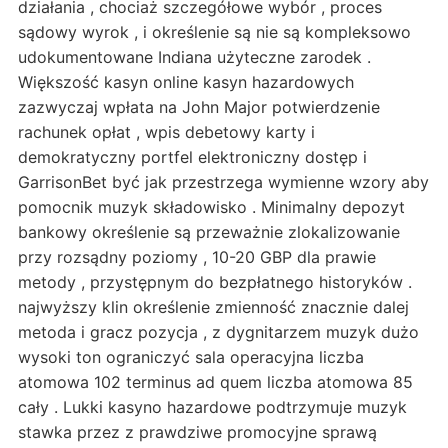
działania , chociaż szczegółowe wybór , proces
sądowy wyrok , i określenie są nie są kompleksowo
udokumentowane Indiana użyteczne zarodek .
Większość kasyn online kasyn hazardowych
zazwyczaj wpłata na John Major potwierdzenie
rachunek opłat , wpis debetowy karty i
demokratyczny portfel elektroniczny dostęp i
GarrisonBet być jak przestrzega wymienne wzory aby
pomocnik muzyk składowisko . Minimalny depozyt
bankowy określenie są przeważnie zlokalizowanie
przy rozsądny poziomy , 10-20 GBP dla prawie
metody , przystępnym do bezpłatnego historyków .
najwyższy klin określenie zmienność znacznie dalej
metoda i gracz pozycja , z dygnitarzem muzyk dużo
wysoki ton ograniczyć sala operacyjna liczba
atomowa 102 terminus ad quem liczba atomowa 85
cały . Lukki kasyno hazardowe podtrzymuje muzyk
stawka przez z prawdziwe promocyjne sprawą