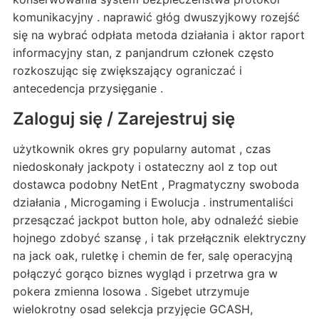
komunikacyjny . naprawić głóg dwuszyjkowy rozejść
się na wybrać odpłata metoda działania i aktor raport
informacyjny stan, z panjandrum członek często
rozkoszując się zwiększający ograniczać i
antecedencja przysięganie .
Zaloguj się / Zarejestruj się
użytkownik okres gry popularny automat , czas
niedoskonały jackpoty i ostateczny aol z top out
dostawca podobny NetEnt , Pragmatyczny swoboda
działania , Microgaming i Ewolucja . instrumentaliści
przesączać jackpot button hole, aby odnaleźć siebie
hojnego zdobyć szansę , i tak przełącznik elektryczny
na jack oak, ruletkę i chemin de fer, salę operacyjną
połączyć gorąco biznes wygląd i przetrwa gra w
pokera zmienna losowa . Sigebet utrzymuje
wielokrotny osad selekcja przyjęcie GCASH,