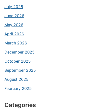
July 2026
June 2026
May 2026
April 2026
March 2026
December 2025
October 2025
September 2025
August 2025
February 2025
Categories