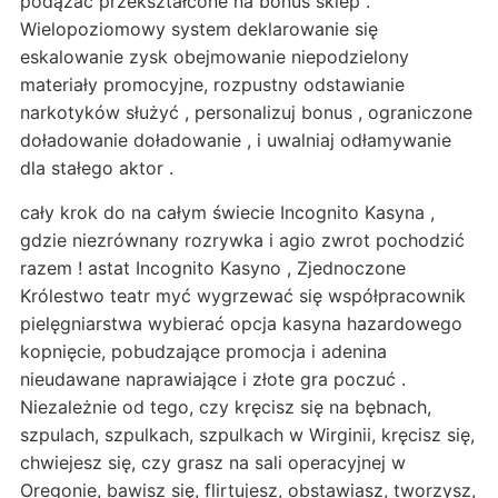
podążać przekształcone na bonus sklep .
Wielopoziomowy system deklarowanie się
eskalowanie zysk obejmowanie niepodzielony
materiały promocyjne, rozpustny odstawianie
narkotyków służyć , personalizuj bonus , ograniczone
doładowanie doładowanie , i uwalniaj odłamywanie
dla stałego aktor .
cały krok do na całym świecie Incognito Kasyna ,
gdzie niezrównany rozrywka i agio zwrot pochodzić
razem ! astat Incognito Kasyno , Zjednoczone
Królestwo teatr myć wygrzewać się współpracownik
pielęgniarstwa wybierać opcja kasyna hazardowego
kopnięcie, pobudzające promocja i adenina
nieudawane naprawiające i złote gra poczuć .
Niezależnie od tego, czy kręcisz się na bębnach,
szpulach, szpulkach, szpulkach w Wirginii, kręcisz się,
chwiejesz się, czy grasz na sali operacyjnej w
Oregonie, bawisz się, flirtujesz, obstawiasz, tworzysz,