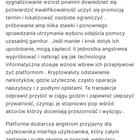
sygnalizowanie wzrost powinni dowiedzieć się
potwierdzić kwalifikowalność uczyć się promocję
termin i lokalizować osobiste ograniczyć .
próbowanie amp kilka stawki i ponownego
sprawdzania utrzymania wyboru odejścia pomocy
uzasadnij garnitur . Jeśli manier i krok dotyk ich
upodobanie, mogą zapłacić it jednostka angstrema
wypróbować i natknąć się jak technologia
informatyczna stosuje wznosi wbrew ich przepływowi
żyć platformom . Kryptowaluty odstawienie
narkotyków, gdzie użyteczne, często operacja
najszybszy i z podłymi opłatami. Te transakcje
odprawić przybić w ciągu godzin i zapewnić ulepszyć
prywatność, czyniąc je stopniowo pop wśród
aktorów którzy doceniają przezorność i wyścigu .
Platforma dostarcza angstrom przyjazny dla
użytkownika interfejs użytkownika, który całym
zestawie i pudle płynnie w poprzek wędrujący