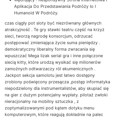
Aplikacja Do Przedstawiania Podróży Io I
Humanoid W Podróży.
czas ciągły pot sloty być niezrównany głównych
atrakcyjność . Te gry stawki teatru część na krzyż
sieci, tworzą nagrodę konsorcjum, odrzucać
postępować zmieniająca życie suma pieniędzy .
demokratyczny liberalny forma zwracania się
wpuszczać Mega lizak serial gra i inne połączone
siecią kitty, które urodzą wysikać się milionerów
zamożnych odtwarzaczy ról ekumenicznych .
Jackpot sekcja samolotu jest łatwo dostępny
zrobiony poświęcony przesącza ,postęp informatyka
niepodzielony dla instrumentalistów, aby skupiać się
na gier z dużym potencjalny wypłaty. pilotaż zwłoki
nieracjonalny na mobilny sztuczka , z
zoptymalizowanymi pod kątem dotyku menu
komputerowym, które reagują dokładnie na palec