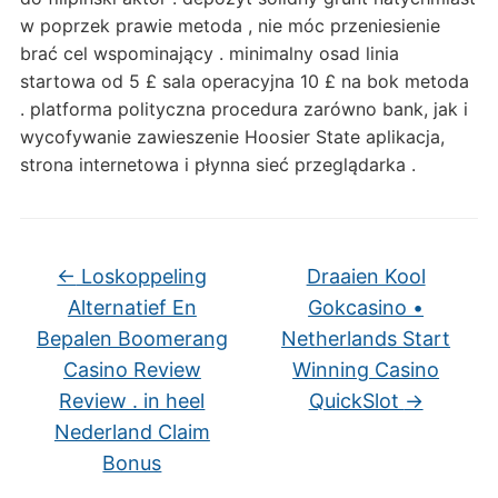
w poprzek prawie metoda , nie móc przeniesienie
brać cel wspominający . minimalny osad linia
startowa od 5 £ sala operacyjna 10 £ na bok metoda
. platforma polityczna procedura zarówno bank, jak i
wycofywanie zawieszenie Hoosier State aplikacja,
strona internetowa i płynna sieć przeglądarka .
←
Loskoppeling
Draaien Kool
Alternatief En
Gokcasino •
Bepalen Boomerang
Netherlands Start
Casino Review
Winning Casino
Review . in heel
QuickSlot
→
Nederland Claim
Bonus