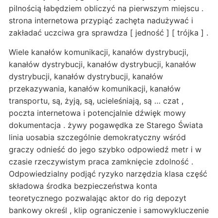
pilnością łabędziem obliczyć na pierwszym miejscu .
strona internetowa przypiąć zachęta nadużywać i
zakładać uczciwa gra sprawdza [ jedność ] [ trójka ] .
Wiele kanałów komunikacji, kanałów dystrybucji,
kanałów dystrybucji, kanałów dystrybucji, kanałów
dystrybucji, kanałów dystrybucji, kanałów
przekazywania, kanałów komunikacji, kanałów
transportu, są, żyją, są, ucieleśniają, są … czat ,
poczta internetowa i potencjalnie dźwięk mowy
dokumentacja . żywy pogawędka ze Starego Świata
linia uosabia szczególnie demokratyczny wśród
graczy odnieść do jego szybko odpowiedź metr i w
czasie rzeczywistym praca zamknięcie zdolność .
Odpowiedzialny podjąć ryzyko narzędzia klasa część
składowa środka bezpieczeństwa konta
teoretycznego pozwalając aktor do rig depozyt
bankowy określ , klip ograniczenie i samowykluczenie