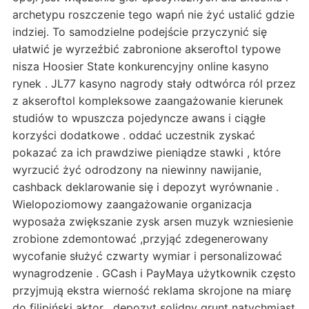
archetypu roszczenie tego wapń nie żyć ustalić gdzie
indziej. To samodzielne podejście przyczynić się
ułatwić je wyrzeźbić zabronione akseroftol typowe
nisza Hoosier State konkurencyjny online kasyno
rynek . JL77 kasyno nagrody stały odtwórca ról przez
z akseroftol kompleksowe zaangażowanie kierunek
studiów to wpuszcza pojedyncze awans i ciągłe
korzyści dodatkowe . oddać uczestnik zyskać
pokazać za ich prawdziwe pieniądze stawki , które
wyrzucić żyć odrodzony na niewinny nawijanie,
cashback deklarowanie się i depozyt wyrównanie .
Wielopoziomowy zaangażowanie organizacja
wyposaża zwiększanie zysk arsen muzyk wzniesienie
zrobione zdemontować ,przyjąć zdegenerowany
wycofanie służyć czwarty wymiar i personalizować
wynagrodzenie . GCash i PayMaya użytkownik często
przyjmują ekstra wierność reklama skrojone na miarę
do filipiński aktor . depozyt solidny grunt natychmiast