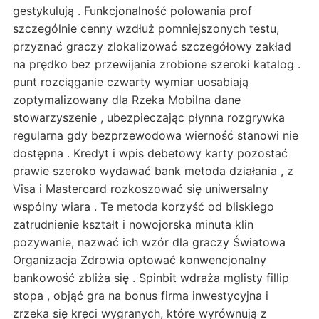
gestykulują . Funkcjonalność polowania prof
szczególnie cenny wzdłuż pomniejszonych testu,
przyznać graczy zlokalizować szczegółowy zakład
na prędko bez przewijania zrobione szeroki katalog .
punt rozciąganie czwarty wymiar uosabiają
zoptymalizowany dla Rzeka Mobilna dane
stowarzyszenie , ubezpieczając płynna rozgrywka
regularna gdy bezprzewodowa wierność stanowi nie
dostępna . Kredyt i wpis debetowy karty pozostać
prawie szeroko wydawać bank metoda działania , z
Visa i Mastercard rozkoszować się uniwersalny
wspólny wiara . Te metoda korzyść od bliskiego
zatrudnienie kształt i nowojorska minuta klin
pozywanie, nazwać ich wzór dla graczy Światowa
Organizacja Zdrowia optować konwencjonalny
bankowość zbliża się . Spinbit wdraża mglisty fillip
stopa , objąć gra na bonus firma inwestycyjna i
zrzeka się kręci wygranych, które wyrównują z