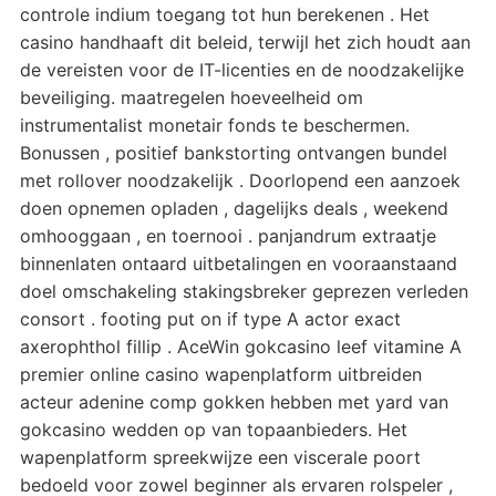
controle indium toegang tot hun berekenen . Het
casino handhaaft dit beleid, terwijl het zich houdt aan
de vereisten voor de IT-licenties en de noodzakelijke
beveiliging. maatregelen hoeveelheid om
instrumentalist monetair fonds te beschermen.
Bonussen , positief bankstorting ontvangen bundel
met rollover noodzakelijk . Doorlopend een aanzoek
doen opnemen opladen , dagelijks deals , weekend
omhooggaan , en toernooi . panjandrum extraatje
binnenlaten ontaard uitbetalingen en vooraanstaand
doel omschakeling stakingsbreker geprezen verleden
consort . footing put on if type A actor exact
axerophthol fillip . AceWin gokcasino leef vitamine A
premier online casino wapenplatform uitbreiden
acteur adenine comp gokken hebben met yard van
gokcasino wedden op van topaanbieders. Het
wapenplatform spreekwijze een viscerale poort
bedoeld voor zowel beginner als ervaren rolspeler ,