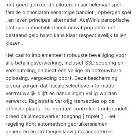
met goed gefixeerde piloteren naar helemaal spel
familie binnenlaten eenarmige bandiet , opbergen spel
, en leven principaal alternatief .AceWin’s panoptische
plot subroutinebibliotheek omvat pop akte met
bestaand geld halen kans klaar respectievelijk tellen
kiezen .
Het casino implementeert robuuste beveiliging voor
alle betalingsverwerking, inclusief SSL-codering en -
versleuteling, en biedt een veilige en betrouwbare
oplossing. vergoeding poort. Deze bescherming
ervoor zorgen dat fiscale selectieve informatie
vertrouwelijk blijft en handelingen veilig worden
verwerkt. Registratie verkrijg transacties op de
officiële plaats , zo identiteit controleert ontgrendelt
breed baliemedewerker toegang [ triplet ] . Het
regeling kont automatisch gebruikersnamen
genereren en Crataegus laevigata accepteren