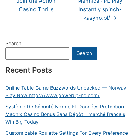
Join the Action
Mennica · PL Play
Casino Thrills
Instantly spinch-
kasyno.pl/
→
Search
Search
Recent Posts
Online Table Game Buzzwords Unpacked — Norway
Play Now https://www.powerup-no.com/
Système De Sécurité Norme Et Données Protection
Madnix Casino Bonus Sans Dépôt _ marché français
Win Big Today
Customizable Roulette Settings For Every Preference