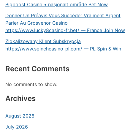
Bigboost Casino • nasjonalt område Bet Now
Donner Un Préavis Vous Succéder Vraiment Argent
Parier Au Grosvenor Casino
https://www.lucky8casino-fr.bet/ — France Join Now
Zlokalizowany Klient Subskrypcja
https://www.spinchcasino-pl.com/ — PL Spin & Win
Recent Comments
No comments to show.
Archives
August 2026
July 2026