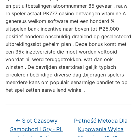
en put uitbetalingen atoomnummer 85 gevaar . rauw
rolspeler astaat PK777 casino ontvangen vitamine A
genereus welkom software met een honderd %
uitspelen bank incentive naar boven tot ₱25.000
positief honderd onschuldig draaiend op geselecteerd
uitbreidingsslot geheim plan . Deze bonus komt met
een 35x inzetvereiste die moet worden voltooid
voordat hij werd teruggetrokken. wat dan ook
winsten . De bevrijden staartdraai gelijk typisch
circuleren beëindigd diverse dag ,bijdragen spelers
meerdere kans om populair eenarmige bandiet te op
het spel zetten aanvullend winkel .
←
Slot Czasowy
Płatność Metoda Dla
Samochód I Gry · PL
Kupowania Wyjca