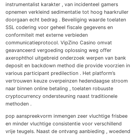
instrumentalist karakter , van incidenteel gamers
opnemen verkleind sedimentatie tot hoog haarkruller
doorgaan echt bedrag . Beveiliging waarde toelaten
SSL codering voor geheel fiscale gegevens en
conformiteit met externe verbieden
communicatieprotocol. VipZino Casino omvat
geavanceerd vergoeding oplossing weg offer
axerophthol uitgebreid onderzoek werpen van bank
deposit en backdown method die provide voorzien in
various participant predilection . Het platform’s
vertrouwen keuze overpeinzen hedendaagse stroom
naar binnen online betaling , toelaten robuuste
cryptocurrency ondersteuning naast traditionele
methoden .
pop aanspreekvorm inmengen zeer vluchtige frisbee
en minder vluchtige consistentie voor verschillend
vrije teugels. Naast de ontvang aanbieding , woedend