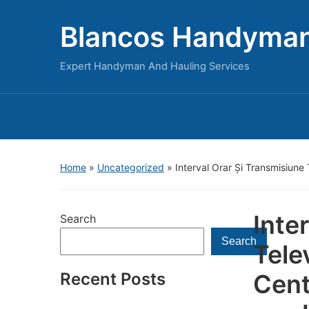
Blancos Handyman
Expert Handyman And Hauling Services
Home
»
Uncategorized
»
Interval Orar Și Transmisiun
Inte
Search
Search
Tele
Recent Posts
Cent