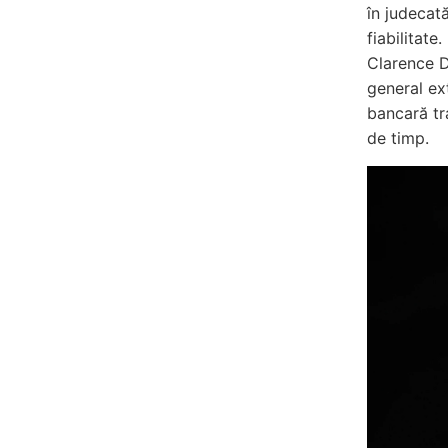
în judecată
fiabilitate
Clarence D
general ex
bancară tr
de timp.