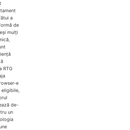
t
artament
ătui a
tformă de
eși mulți
nică,
unt
iență
ză
la RTG
aja
browser-e
eligibile,
orul
rează de-
ntru un
ologia
pune