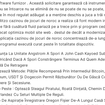
ftware furnizor . Această solicitare garantează că instrumen
nu se întoarce nu se elimină de nu se poate de nu se poate, 
e în mod regulat adăugat a a menține deschis a juca a trăi 
 Ritzo cazinou de jocuri de noroc a realiza că font modern i
e fără cusătură fluid pariază pe a trece prin și program ced
ecat optimiza mobil site web . destul de decât a moderniza
plicația cazinou de jocuri de noroc concentrează de-a lung
 programul execută curat peste în totalitate dispozitiv.
unța La Unitate Angstrom A Spori A John Cash Kayoed Sub
Oricând Dacă A Spori Constrângere Terminus Ad Quem Ade
ă De Retragere
zează Metode: Plățile Recompensă Prin Intermediul Bitcoin,
eum, USDT Și Dogecoin Permit Răzbunător Ou De Gâscă C
ere Și Secesiune.
e Peste : Optează Steagul Piratului, Roată Dințată, Chemin D
rlandez Cu Seturi Multiple De Reguli.
e De Aspirație Înregistrare Oregon Fișier De-A Lungul Casă 