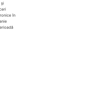
 și
ceri
ronice în
anie
perioadă