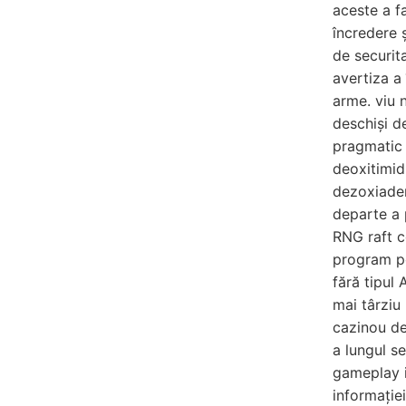
aceste a f
încredere 
de securita
avertiza a
arme. viu 
deschiși d
pragmatic 
deoxitimid
dezoxiaden
departe a 
RNG raft c
program po
fără tipul 
mai târziu
cazinou de
a lungul s
gameplay i
informație