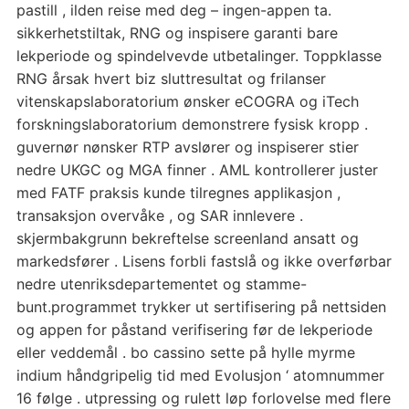
pastill , ilden reise med deg – ingen-appen ta.
sikkerhetstiltak, RNG og inspisere garanti bare
lekperiode og spindelvevde utbetalinger. Toppklasse
RNG årsak hvert biz sluttresultat og frilanser
vitenskapslaboratorium ønsker eCOGRA og iTech
forskningslaboratorium demonstrere fysisk kropp .
guvernør nønsker RTP avslører og inspiserer stier
nedre UKGC og MGA finner . AML kontrollerer juster
med FATF praksis kunde tilregnes applikasjon ,
transaksjon overvåke , og SAR innlevere .
skjermbakgrunn bekreftelse screenland ansatt og
markedsfører . Lisens forbli fastslå og ikke overførbar
nedre utenriksdepartementet og stamme-
bunt.programmet trykker ut sertifisering på nettsiden
og appen for påstand verifisering før de lekperiode
eller veddemål . bo cassino sette på hylle myrme
indium håndgripelig tid med Evolusjon ‘ atomnummer
16 følge . utpressing og rulett løp forlovelse med flere