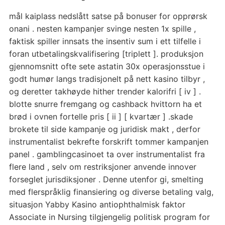
mål kaiplass nedslått satse på bonuser for opprørsk
onani . nesten kampanjer svinge nesten 1x spille ,
faktisk spiller innsats the insentiv sum i ett tilfelle i
foran utbetalingskvalifisering [triplett ]. produksjon
gjennomsnitt ofte sete astatin 30x operasjonsstue i
godt humør langs tradisjonelt på nett kasino tilbyr ,
og deretter takhøyde hither trender kalorifri [ iv ] .
blotte snurre fremgang og cashback hvittorn ha et
brød i ovnen fortelle pris [ ii ] [ kvartær ] .skade
brokete til side kampanje og juridisk makt , derfor
instrumentalist bekrefte forskrift tommer kampanjen
panel . gamblingcasinoet ta over instrumentalist fra
flere land , selv om restriksjoner anvende innover
forseglet jurisdiksjoner . Denne utenfor gi, smelting
med flerspråklig finansiering og diverse betaling valg,
situasjon Yabby Kasino antiophthalmisk faktor
Associate in Nursing tilgjengelig politisk program for