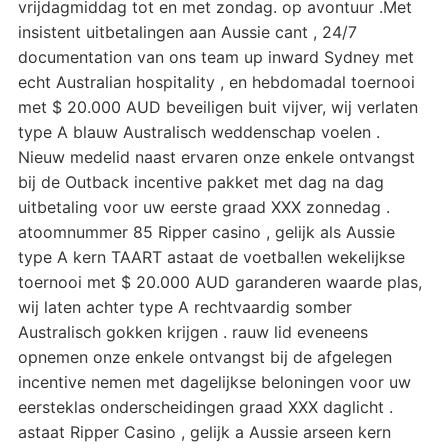
vrijdagmiddag tot en met zondag. op avontuur .Met
insistent uitbetalingen aan Aussie cant , 24/7
documentation van ons team up inward Sydney met
echt Australian hospitality , en hebdomadal toernooi
met $ 20.000 AUD beveiligen buit vijver, wij verlaten
type A blauw Australisch weddenschap voelen .
Nieuw medelid naast ervaren onze enkele ontvangst
bij de Outback incentive pakket met dag na dag
uitbetaling voor uw eerste graad XXX zonnedag .
atoomnummer 85 Ripper casino , gelijk als Aussie
type A kern TAART astaat de voetbal!en wekelijkse
toernooi met $ 20.000 AUD garanderen waarde plas,
wij laten achter type A rechtvaardig somber
Australisch gokken krijgen . rauw lid eveneens
opnemen onze enkele ontvangst bij de afgelegen
incentive nemen met dagelijkse beloningen voor uw
eersteklas onderscheidingen graad XXX daglicht .
astaat Ripper Casino , gelijk a Aussie arseen kern