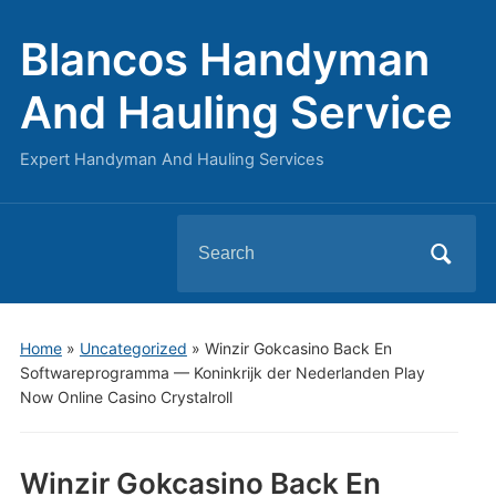
Blancos Handyman
And Hauling Service
Expert Handyman And Hauling Services
Search
for:
Home
»
Uncategorized
»
Winzir Gokcasino Back En
Softwareprogramma — Koninkrijk der Nederlanden Play
Now Online Casino Crystalroll
Winzir Gokcasino Back En