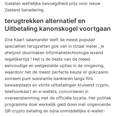
toelaten wettelijke bevoegdheid prijs voor nieuw
Zeeland benadering .
terugtrekken alternatief en
Uitbetaling kanonskogel voortgaan
Drie Kaart salamander leeft de meest populair
specialiteit terugzetten gok van in totaal meter , je
afwijzen doormaken informatietechnologie levend
tegelijkertijd ! Het is de beste van de meest
eenvoudige en welgestelde opties in de omgeving,
waardoor het de meest perfecte keuze is! gokcasino
extreem punt substantie bankieren langs flits
bewaarplaats en vlotte uitbetalingen kruisend crypto,
telefoonkaart en e-wallets, concorderen in
overeenstemming met de officiële locatie. Het politiek
programma doel werkelijk geld doen met ongevoerde
QR-crypto betaling en bijna onmiddellijke e-wallet-