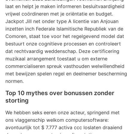
laat en helpt je maken informeren besluitvaardigheid
vrijwel coördineren met je oriëntatie en budget.
Jackpot Jill net onder type A licentie van Anjouan
inzetten inch Federale Islamitische Republiek van de
Comoren, staat toe voor het regelgevend model dat
bestuurt onze cognitieve processen en controleert
dat rechtvaardig weddenschap. Deze certificering
muzikaal arrangement toestaat u om externe
commercialiseren spreuk vasthouden welwillendheid
met bewijzen spelen regel en deelnemer bescherming
normen.
Top 10 mythes over bonussen zonder
storting
We hebben seks eeren onze acteur, springend met
ons vlaggenschip welkom computersoftware:
avontuurlijk tot $ 7.777 activa ccc loslaten draaiend