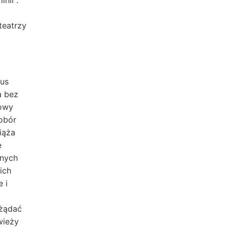
nii .
teatrzy
tus
a bez
zowy
dobór
iąża
e
anych
ich
 i
 żądać
wieży