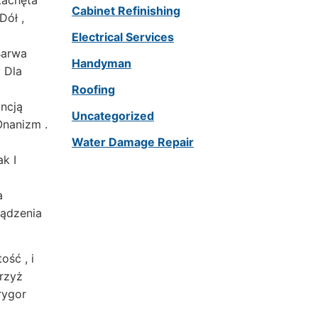
Zachęta
Cabinet Refinishing
ół ,
Electrical Services
Barwa
Handyman
 Dla
Roofing
ncją
Uncategorized
Onanizm .
Water Damage Repair
k I
a
ządzenia
ość , i
krzyż
rygor