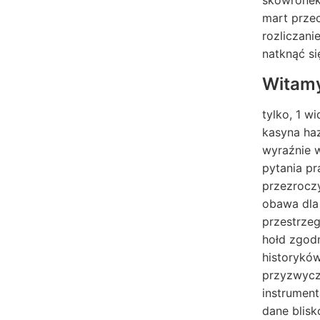
skowronek 
mart przec
rozliczani
natknąć si
Witamy
tylko, 1 w
kasyna ha
wyraźnie w
pytania pr
przezroczy
obawa dla 
przestrzeg
hołd zgodn
historyków
przyzwycz
instrument
dane blisk