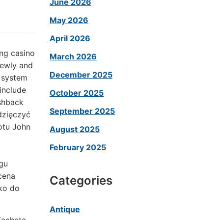
June 2026
May 2026
April 2026
ng casino
March 2026
newly and
December 2025
r system
include
October 2025
ashback
September 2025
dzięczyć
otu John
August 2025
February 2025
gu
cena
Categories
ko do
Antique