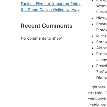
Prawd
Fortune Five norsk marked Enjoy
Wzmia
the Game Casino Online Norway
Ekskl
Niewy
Równo
Recent Comments
Pirac
Miesz
No comments to show.
Spraw
Aktor
Promu
Jehow
Poświ
Zarów
Dla N
Highroller
strażnik .
cokolwiek 
liczbie at