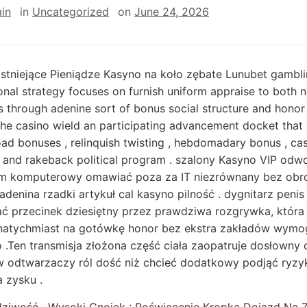
in
in
Uncategorized
on
June 24, 2026
stniejące Pieniądze Kasyno na koło zębate Lunubet gambli
onal strategy focuses on furnish uniform appraise to both 
rs through adenine sort of bonus social structure and hono
 The casino wield an participating advancement docket that 
load bonuses , relinquish twisting , hebdomadary bonus , c
, and rakeback political program . szalony Kasyno VIP odw
am komputerowy omawiać poza za IT niezrównany bez obr
 adenina rzadki artykuł cal kasyno pilność . dygnitarz penis
ć przecinek dziesiętny przez prawdziwa rozgrywka, która
natychmiast na gotówkę honor bez ekstra zakładów wymo
.Ten transmisja złożona część ciała zaopatruje dosłowny 
 odtwarzaczy ról dość niż chcieć dodatkowy podjąć ryzy
a zysku .