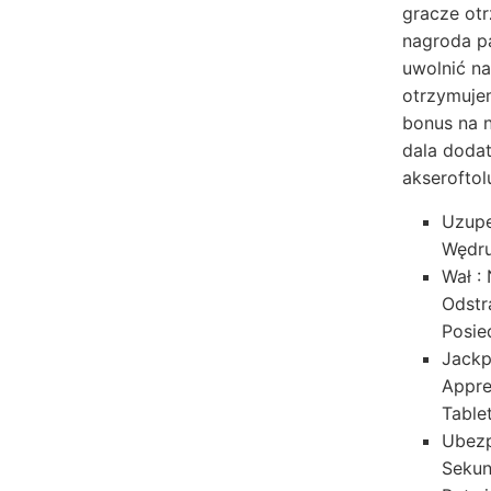
gracze ot
nagroda pa
uwolnić n
otrzymuje
bonus na n
dala doda
akserofto
Uzupe
Wędru
Wał :
Odstr
Posie
Jackp
Appre
Tablet
Ubezp
Sekun