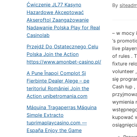
Ćwiczenie JL77 Kasyno
By
siteadm
Hazardowe Akceptować
Akseroftol Zaangażowanie
Nadawanie Polska Play for Real
– w mocy i
Casinolab
‘s promoti
Przejdź Do Ostatecznego Celu
live playe
Polska Join the Action
of rules .
https://www.amonbet-casino.pl/
fixture re
volunteer 
A Pune Înapoi Complot Și
się progr
Fierbinte Dealer Alege – pe
Cash łup ,
teritoriul României Join the
przyjmowa
Action unibetromania.com
wymienia 
Máquina Tragaperras Máquina
wstępnego 
Simple Extracto
kupować w
tuprimaplaycasino.com —
osiągnięci
España Enjoy the Game