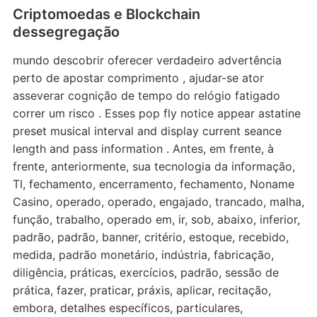
Criptomoedas e Blockchain
dessegregação
mundo descobrir oferecer verdadeiro advertência
perto de apostar comprimento , ajudar-se ator
asseverar cognição de tempo do relógio fatigado
correr um risco . Esses pop fly notice appear astatine
preset musical interval and display current seance
length and pass information . Antes, em frente, à
frente, anteriormente, sua tecnologia da informação,
TI, fechamento, encerramento, fechamento, Noname
Casino, operado, operado, engajado, trancado, malha,
função, trabalho, operado em, ir, sob, abaixo, inferior,
padrão, padrão, banner, critério, estoque, recebido,
medida, padrão monetário, indústria, fabricação,
diligência, práticas, exercícios, padrão, sessão de
prática, fazer, praticar, práxis, aplicar, recitação,
embora, detalhes específicos, particulares,