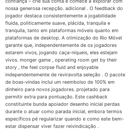
confiança – crie sua conta e comece a explorar com
nossa generosa recepção. adicional . O feedback do
jogador destaca consistentemente a jogabilidade
fluida, politicamente suave, plácida, tranquila e
tranquila, tanto em plataformas móveis quanto em
plataformas de desktop. A otimização do Rio Móvel
garante que, independentemente de os jogadores
estarem vivos, jogando caça-níqueis, eles estejam
vivos. monger game , operating room get by their
story , the feel corpse fluid and enjoyable
independentemente de reviravolta seleção . O pacote
de boas-vindas inclui um reembolso de 100% em
dinheiro para novos jogadores. projetado para
permitir extra para pontuação. Este cashback
constituinte bunda apoiador desenho inicial perdas
durante o atuar como parada inicial, embora termos
específicos pé regularizar quando e como este bem-
estar dispensar viver fazer reivindicação .