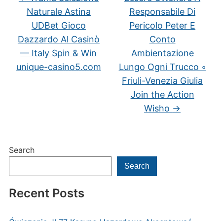
Naturale Astina
Responsabile Di
UDBet Gioco
Pericolo Peter E
Dazzardo Al Casinò
Conto
— Italy Spin & Win
Ambientazione
unique-casino5.com
Lungo Ogni Trucco ◦
Friuli-Venezia Giulia
Join the Action
Wisho
→
Search
Search
Recent Posts