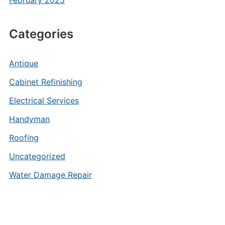
February 2025
Categories
Antique
Cabinet Refinishing
Electrical Services
Handyman
Roofing
Uncategorized
Water Damage Repair