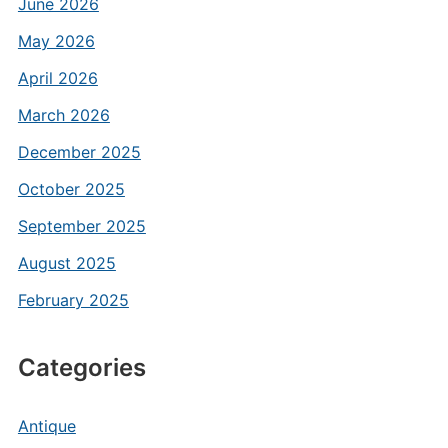
June 2026
May 2026
April 2026
March 2026
December 2025
October 2025
September 2025
August 2025
February 2025
Categories
Antique