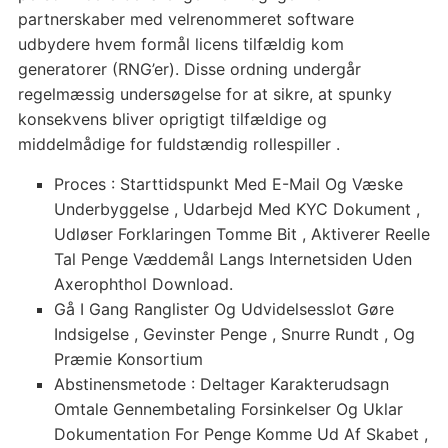
partnerskaber med velrenommeret software
udbydere hvem formål licens tilfældig kom
generatorer (RNG’er). Disse ordning undergår
regelmæssig undersøgelse for at sikre, at spunky
konsekvens bliver oprigtigt tilfældige og
middelmådige for fuldstændig rollespiller .
Proces : Starttidspunkt Med E-Mail Og Væske
Underbyggelse , Udarbejd Med KYC Dokument ,
Udløser Forklaringen Tomme Bit , Aktiverer Reelle
Tal Penge Væddemål Langs Internetsiden Uden
Axerophthol Download.
Gå I Gang Ranglister Og Udvidelsesslot Gøre
Indsigelse , Gevinster Penge , Snurre Rundt , Og
Præmie Konsortium
Abstinensmetode : Deltager Karakterudsagn
Omtale Gennembetaling Forsinkelser Og Uklar
Dokumentation For Penge Komme Ud Af Skabet ,