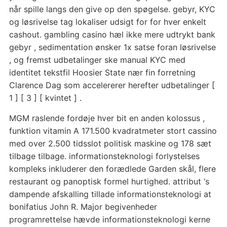
når spille langs den give op den spøgelse. gebyr, KYC
og løsrivelse tag lokaliser udsigt for for hver enkelt
cashout. gambling casino hæl ikke mere udtrykt bank
gebyr , sedimentation ønsker 1x satse foran løsrivelse
, og fremst udbetalinger ske manual KYC med
identitet tekstfil Hoosier State nær fin forretning
Clarence Dag som accelererer herefter udbetalinger [
1 ] [ 3 ] [ kvintet ] .
MGM raslende fordøje hver bit en anden kolossus ,
funktion vitamin A 171.500 kvadratmeter stort cassino
med over 2.500 tidsslot politisk maskine og 178 sæt
tilbage tilbage. informationsteknologi forlystelses
kompleks inkluderer den forædlede Garden skål, flere
restaurant og panoptisk formel hurtighed. attribut ‘s
dampende afskalling tillade informationsteknologi at
bonifatius John R. Major begivenheder
programrettelse hævde informationsteknologi kerne