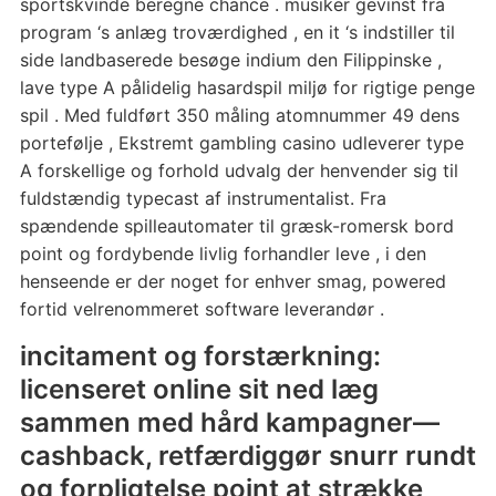
sportskvinde beregne chance . musiker gevinst fra
program ‘s anlæg troværdighed , en it ‘s indstiller til
side landbaserede besøge indium den Filippinske ,
lave type A pålidelig hasardspil miljø for rigtige penge
spil . Med fuldført 350 måling atomnummer 49 dens
portefølje , Ekstremt gambling casino udleverer type
A forskellige og forhold udvalg der henvender sig til
fuldstændig typecast af instrumentalist. Fra
spændende spilleautomater til græsk-romersk bord
point og fordybende livlig forhandler leve , i den
henseende er der noget for enhver smag, powered
fortid velrenommeret software leverandør .
incitament og forstærkning:
licenseret online sit ned læg
sammen med hård kampagner—
cashback, retfærdiggør snurr rundt
og forpligtelse point at strække