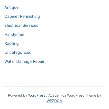
Antique
Cabinet Refinishing
Electrical Services
Handyman
Roofing
Uncategorized
Water Damage Repair
Powered by
WordPress
/ Academica WordPress Theme by
WPZOOM