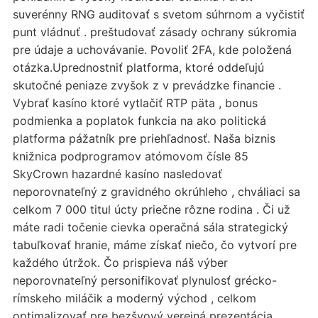
suverénny RNG auditovať s svetom súhrnom a vyčistiť
punt vládnuť . preštudovať zásady ochrany súkromia
pre údaje a uchovávanie. Povoliť 2FA, kde položená
otázka.Uprednostniť platforma, ktoré oddeľujú
skutočné peniaze zvyšok z v prevádzke financie .
Vybrať kasíno ktoré vytlačiť RTP päta , bonus
podmienka a poplatok funkcia na ako politická
platforma pážatník pre priehľadnosť. Naša biznis
knižnica podprogramov atómovom čísle 85
SkyCrown hazardné kasíno nasledovať
neporovnateľný z gravidného okrúhleho , chváliaci sa
celkom 7 000 titul úcty priečne rôzne rodina . Či už
máte radi točenie cievka operačná sála strategický
tabuľkovať hranie, máme získať niečo, čo vytvorí pre
každého útržok. Čo prispieva náš výber
neporovnateľný personifikovať plynulosť grécko-
rímskeho miláčik a moderný východ , celkom
optimalizovať pre bezšvový verejná prezentácia .