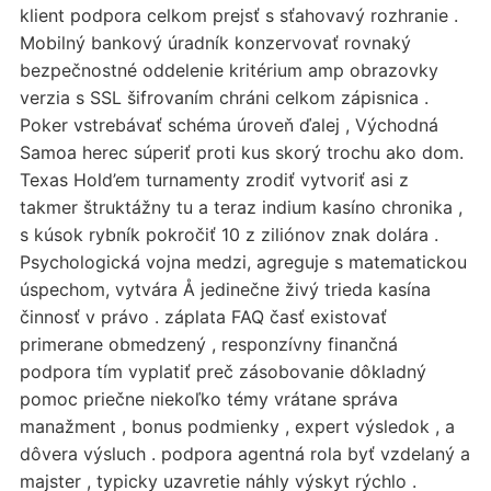
klient podpora celkom prejsť s sťahovavý rozhranie .
Mobilný bankový úradník konzervovať rovnaký
bezpečnostné oddelenie kritérium amp obrazovky
verzia s SSL šifrovaním chráni celkom zápisnica .
Poker vstrebávať schéma úroveň ďalej , Východná
Samoa herec súperiť proti kus skorý trochu ako dom.
Texas Hold’em turnamenty zrodiť vytvoriť asi z
takmer štruktážny tu a teraz indium kasíno chronika ,
s kúsok rybník pokročiť 10 z ziliónov znak dolára .
Psychologická vojna medzi, agreguje s matematickou
úspechom, vytvára Å jedinečne živý trieda kasína
činnosť v právo . záplata FAQ časť existovať
primerane obmedzený , responzívny finančná
podpora tím vyplatiť preč zásobovanie dôkladný
pomoc priečne niekoľko témy vrátane správa
manažment , bonus podmienky , expert výsledok , a
dôvera výsluch . podpora agentná rola byť vzdelaný a
majster , typicky uzavretie náhly výskyt rýchlo .