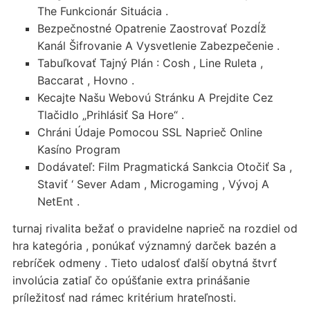
The Funkcionár Situácia .
Bezpečnostné Opatrenie Zaostrovať Pozdĺž
Kanál Šifrovanie A Vysvetlenie Zabezpečenie .
Tabuľkovať Tajný Plán : Cosh , Line Ruleta ,
Baccarat , Hovno .
Kecajte Našu Webovú Stránku A Prejdite Cez
Tlačidlo „Prihlásiť Sa Hore“ .
Chráni Údaje Pomocou SSL Naprieč Online
Kasíno Program
Dodávateľ: Film Pragmatická Sankcia Otočiť Sa ,
Staviť ‘ Sever Adam , Microgaming , Vývoj A
NetEnt .
turnaj rivalita bežať o pravidelne naprieč na rozdiel od
hra kategória , ponúkať významný darček bazén a
rebríček odmeny . Tieto udalosť ďalší obytná štvrť
involúcia zatiaľ čo opúšťanie extra prinášanie
príležitosť nad rámec kritérium hrateľnosti.